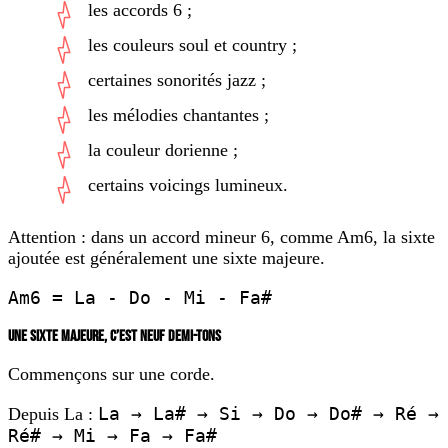
les accords 6 ;
les couleurs soul et country ;
certaines sonorités jazz ;
les mélodies chantantes ;
la couleur dorienne ;
certains voicings lumineux.
Attention : dans un accord mineur 6, comme Am6, la sixte
ajoutée est généralement une sixte majeure.
Am6 = La - Do - Mi - Fa#
UNE SIXTE MAJEURE, C’EST NEUF DEMI-TONS
Commençons sur une corde.
La → La# → Si → Do → Do# → Ré →
Depuis La :
Ré# → Mi → Fa → Fa#