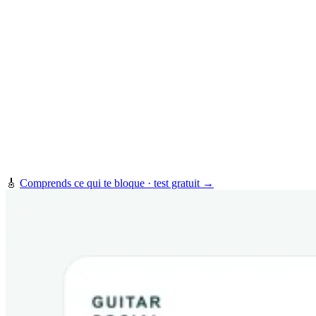
🎸
Comprends ce qui te bloque · test gratuit →