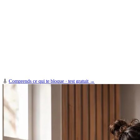
🎸
Comprends ce qui te bloque · test gratuit →