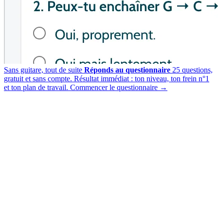
Sans guitare, tout de suite
Réponds au questionnaire
25 questions,
gratuit et sans compte. Résultat immédiat : ton niveau, ton frein n°1
et ton plan de travail.
Commencer le questionnaire →