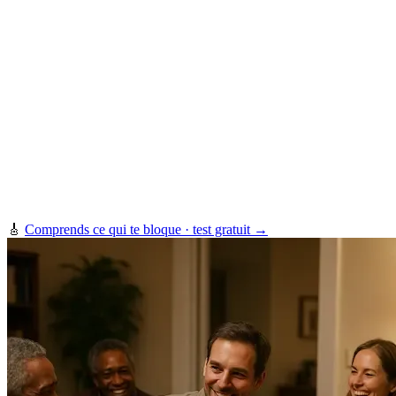
🎸
Comprends ce qui te bloque · test gratuit →