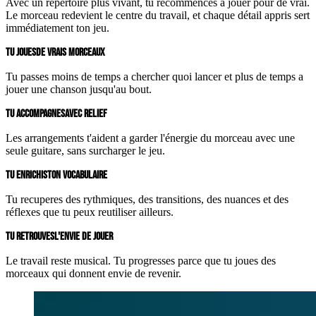
Avec un répertoire plus vivant, tu recommences a jouer pour de vrai.
Le morceau redevient le centre du travail, et chaque détail appris sert
immédiatement ton jeu.
TU JOUES
DE VRAIS MORCEAUX
Tu passes moins de temps a chercher quoi lancer et plus de temps a
jouer une chanson jusqu'au bout.
TU ACCOMPAGNES
AVEC RELIEF
Les arrangements t'aident a garder l'énergie du morceau avec une
seule guitare, sans surcharger le jeu.
TU ENRICHIS
TON VOCABULAIRE
Tu recuperes des rythmiques, des transitions, des nuances et des
réflexes que tu peux reutiliser ailleurs.
TU RETROUVES
L'ENVIE DE JOUER
Le travail reste musical. Tu progresses parce que tu joues des
morceaux qui donnent envie de revenir.