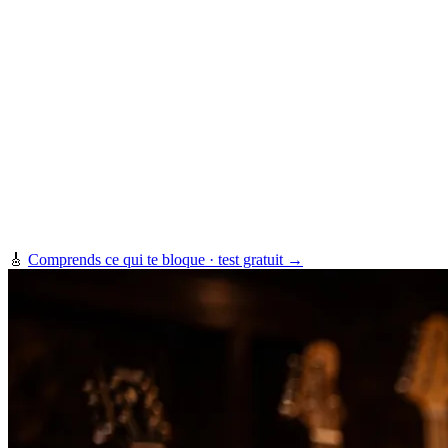
🎸
Comprends ce qui te bloque · test gratuit →