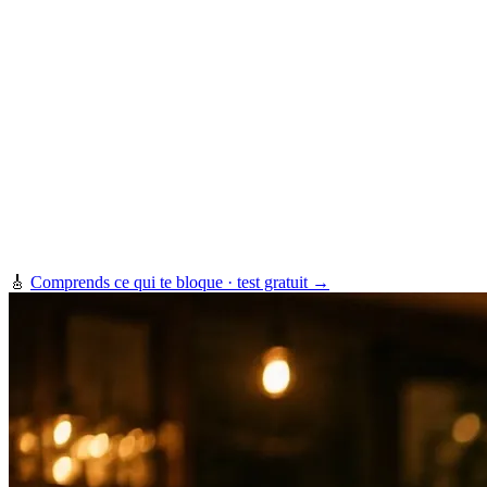
🎸
Comprends ce qui te bloque · test gratuit →