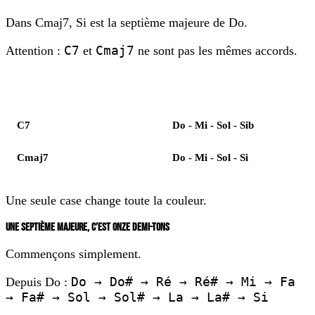
Dans Cmaj7, Si est la septième majeure de Do.
C7
Cmaj7
Attention :
et
ne sont pas les mêmes accords.
Élément
Notes
C7
Do - Mi - Sol - Sib
Cmaj7
Do - Mi - Sol - Si
Une seule case change toute la couleur.
UNE SEPTIÈME MAJEURE, C’EST ONZE DEMI-TONS
Commençons simplement.
Do → Do# → Ré → Ré# → Mi → Fa
Depuis Do :
→ Fa# → Sol → Sol# → La → La# → Si