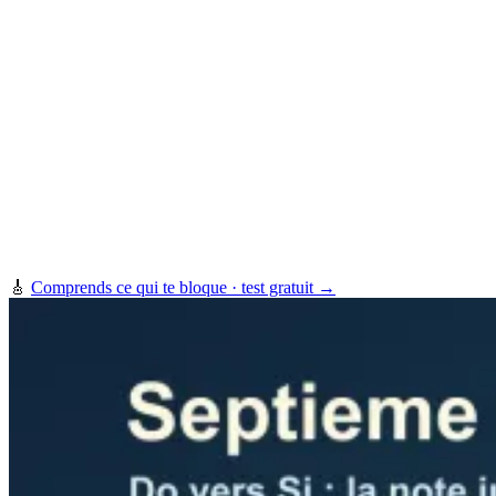
🎸
Comprends ce qui te bloque · test gratuit →