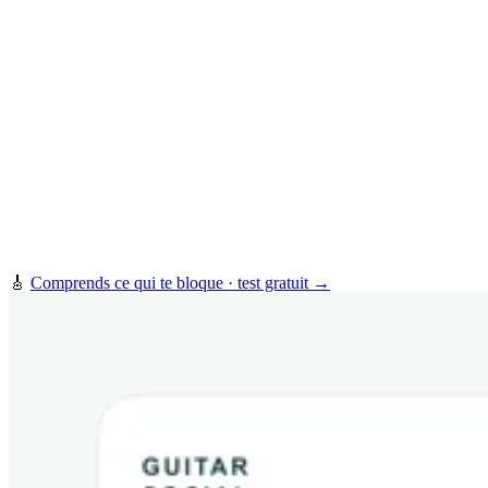
🎸
Comprends ce qui te bloque · test gratuit →