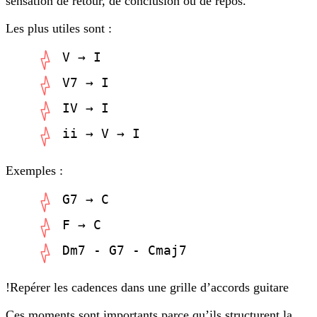
sensation de retour, de conclusion ou de repos.
Les plus utiles sont :
V → I
V7 → I
IV → I
ii → V → I
Exemples :
G7 → C
F → C
Dm7 - G7 - Cmaj7
!Repérer les cadences dans une grille d’accords guitare
Ces moments sont importants parce qu’ils structurent la