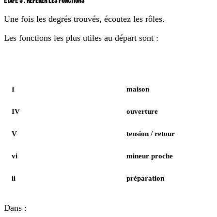
ÉTAPE 5 : REPÉRER LES FONCTIONS
Une fois les degrés trouvés, écoutez les rôles.
Les fonctions les plus utiles au départ sont :
Élément
Notes
I
maison
IV
ouverture
V
tension / retour
vi
mineur proche
ii
préparation
Dans :