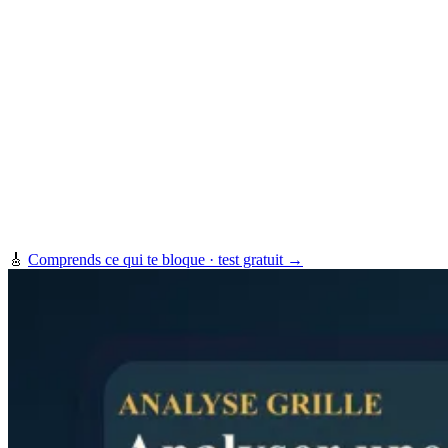
🎸
Comprends ce qui te bloque · test gratuit →