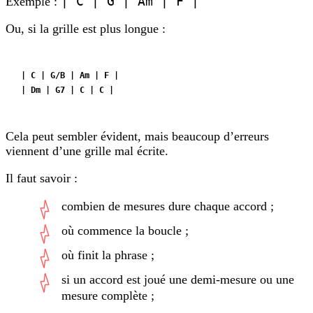
| C | G | Am | F |
Exemple :
Ou, si la grille est plus longue :
| C | G/B | Am | F |
| Dm | G7 | C | C |
Cela peut sembler évident, mais beaucoup d’erreurs
viennent d’une grille mal écrite.
Il faut savoir :
combien de mesures dure chaque accord ;
où commence la boucle ;
où finit la phrase ;
si un accord est joué une demi-mesure ou une
mesure complète ;