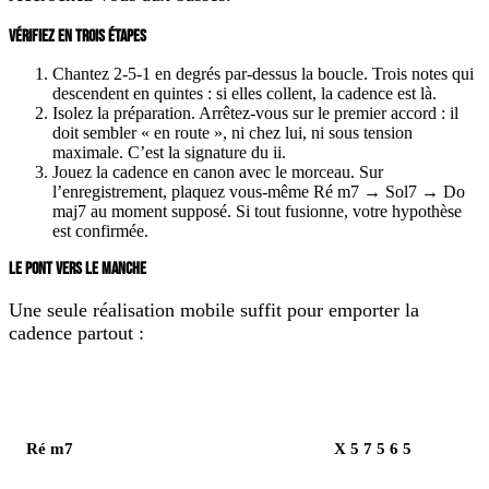
VÉRIFIEZ EN TROIS ÉTAPES
Chantez 2-5-1 en degrés par-dessus la boucle. Trois notes qui
descendent en quintes : si elles collent, la cadence est là.
Isolez la préparation. Arrêtez-vous sur le premier accord : il
doit sembler « en route », ni chez lui, ni sous tension
maximale. C’est la signature du ii.
Jouez la cadence en canon avec le morceau. Sur
l’enregistrement, plaquez vous-même Ré m7 → Sol7 → Do
maj7 au moment supposé. Si tout fusionne, votre hypothèse
est confirmée.
LE PONT VERS LE MANCHE
Une seule réalisation mobile suffit pour emporter la
cadence partout :
Élément
Notes
Ré m7
X 5 7 5 6 5