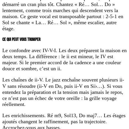
démarré un cran plus tôt. Chantez « Ré… Sol… Do »
lentement, comme trois marches qui descendent vers la
maison. Ce geste vocal est transposable partout : 2-5-1 en
Sol se chante « La… Ré… Sol », même escalier, autre
étage.
CE QUI PEUT VOUS TROMPER
Le confondre avec IV-V-I.
Les deux préparent la maison en
deux temps. La différence : le ii est mineur, le IV est
majeur. Si le premier accord de la cadence a une couleur
douce et sombre, c’est un ii.
Les chaînes de ii-V.
Le jazz enchaîne souvent plusieurs ii-
V sans résoudre (ii-V en Do, puis ii-V en Si♭…). Si vous
entendez la préparation et la tension mais jamais le repos,
ce n’est pas un échec de votre oreille : la grille voyage
réellement.
Les enrichissements.
Ré m9, Sol13, Do maj7… Les étages
ajoutés changent le raffinement, pas la trajectoire.
Accrochez-vous aux basses.