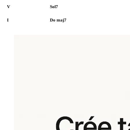
V
Sol7
I
Do maj7