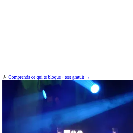
🎸
Comprends ce qui te bloque · test gratuit →