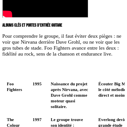
ALBUMS CLÉS ET PORTES D’ENTRÉE GUITARE
Pour comprendre le groupe, il faut éviter deux pièges : ne
voir que Nirvana derrière Dave Grohl, ou ne voir que les
gros tubes de stade. Foo Fighters avance entre les deux :
fidélité au rock, sens de la chanson et endurance live.
Album
Année
Pourquoi il compte
À écouter à 
Foo
1995
Naissance du projet
Écouter Big M
Fighters
après Nirvana, avec
le côté mélodiq
Dave Grohl comme
direct et moins
moteur quasi
solitaire.
The
1997
Le groupe trouve
Everlong devien
Colour
son identité :
grande étude