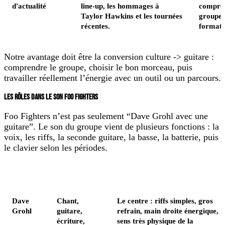
d'actualité
line-up, les hommages à
compren
Taylor Hawkins et les tournées
groupe,
récentes.
formati
Notre avantage doit être la conversion culture -> guitare :
comprendre le groupe, choisir le bon morceau, puis
travailler réellement l’énergie avec un outil ou un parcours.
LES RÔLES DANS LE SON FOO FIGHTERS
Foo Fighters n’est pas seulement “Dave Grohl avec une
guitare”. Le son du groupe vient de plusieurs fonctions : la
voix, les riffs, la seconde guitare, la basse, la batterie, puis
le clavier selon les périodes.
Membre
Rôle
Ce que cela change à la guitare
Dave
Chant,
Le centre : riffs simples, gros
Grohl
guitare,
refrain, main droite énergique,
écriture,
sens très physique de la