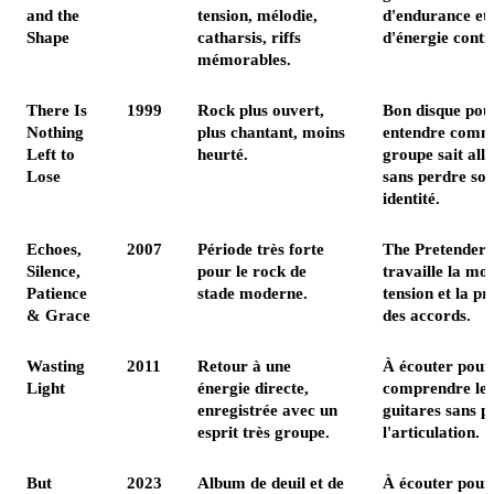
and the
tension, mélodie,
d'endurance et
Shape
catharsis, riffs
d'énergie conti
mémorables.
There Is
1999
Rock plus ouvert,
Bon disque pou
Nothing
plus chantant, moins
entendre comme
Left to
heurté.
groupe sait all
Lose
sans perdre so
identité.
Echoes,
2007
Période très forte
The Pretender
Silence,
pour le rock de
travaille la mo
Patience
stade moderne.
tension et la pr
& Grace
des accords.
Wasting
2011
Retour à une
À écouter pour
Light
énergie directe,
comprendre le
enregistrée avec un
guitares sans p
esprit très groupe.
l'articulation.
But
2023
Album de deuil et de
À écouter pour 