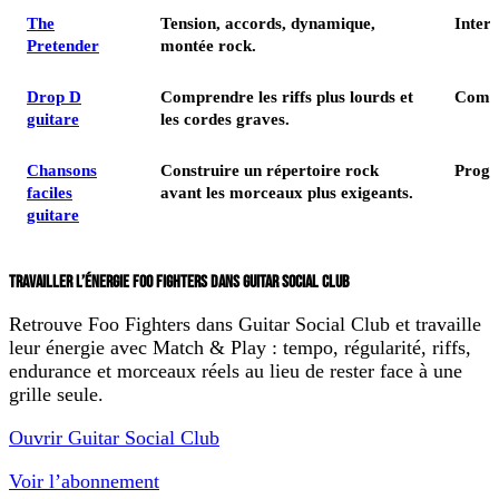
The
Tension, accords, dynamique,
Inter
Pretender
montée rock.
Drop D
Comprendre les riffs plus lourds et
Comp
guitare
les cordes graves.
Chansons
Construire un répertoire rock
Progr
faciles
avant les morceaux plus exigeants.
guitare
TRAVAILLER L’ÉNERGIE FOO FIGHTERS DANS GUITAR SOCIAL CLUB
Retrouve Foo Fighters dans Guitar Social Club et travaille
leur énergie avec Match & Play : tempo, régularité, riffs,
endurance et morceaux réels au lieu de rester face à une
grille seule.
Ouvrir Guitar Social Club
Voir l’abonnement