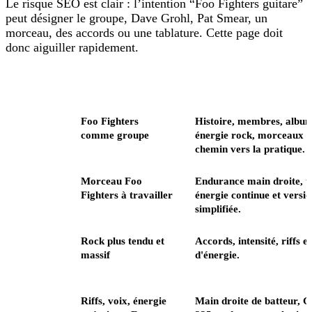
Le risque SEO est clair : l’intention “Foo Fighters guitare”
peut désigner le groupe, Dave Grohl, Pat Smear, un
morceau, des accords ou une tablature. Cette page doit
donc aiguiller rapidement.
Page
Sujet principal
Ce que vous y trouvez
Cette
Foo Fighters
Histoire, membres, albums
page
comme groupe
énergie rock, morceaux cl
artistes
chemin vers la pratique.
Everlong
Morceau Foo
Endurance main droite, 
guitare
Fighters à travailler
énergie continue et versi
simplifiée.
The
Rock plus tendu et
Accords, intensité, riffs 
Pretender
massif
d'énergie.
guitare
Dave
Riffs, voix, énergie
Main droite de batteur, 