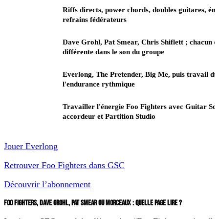
Signature
Riffs directs, power chords, doubles guitares, én
guitare
refrains fédérateurs
Guitaristes
Dave Grohl, Pat Smear, Chris Shiflett ; chacun o
repères
différente dans le son du groupe
Morceaux
Everlong, The Pretender, Big Me, puis travail du
GSC
l'endurance rythmique
Pont
Travailler l'énergie Foo Fighters avec Guitar S
pratique
accordeur et Partition Studio
Jouer Everlong
Retrouver Foo Fighters dans GSC
Découvrir l’abonnement
FOO FIGHTERS, DAVE GROHL, PAT SMEAR OU MORCEAUX : QUELLE PAGE LIRE ?