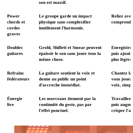
son est massif.
Power
Le groupe garde un impact
Reliez ave
chords et
physique sans complexifier
comprendre 
cordes
inutilement l'harmonie.
graves
Doubles
Grohl, Shiflett et Smear peuvent
Enregistre
guitares
épaissir le son sans jouer tous la
puis ajoute
même chose.
plus légère
Refrains
La guitare soutient la voix et
Chantez la
fédérateurs
donne au public un point
vous jouez 
d'accroche immédiat.
voix, simpli
Énergie
Les morceaux tiennent par la
Travaillez 
live
continuité du geste, pas par
puis augme
l'effet ponctuel.
crisper l'a