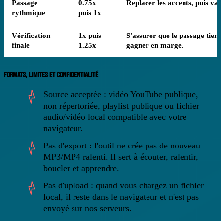
Passage
0.75x
Replacer les accents, puis va
rythmique
puis 1x
Vérification
1x puis
S'assurer que le passage tient
finale
1.25x
gagner en marge.
FORMATS, LIMITES ET CONFIDENTIALITÉ
Source acceptée
: vidéo YouTube publique,
non répertoriée, playlist publique ou fichier
audio/vidéo local compatible avec votre
navigateur.
Pas d'export
: l'outil ne crée pas de nouveau
MP3/MP4 ralenti. Il sert à écouter, ralentir,
boucler et apprendre.
Pas d'upload
: quand vous chargez un fichier
local, il reste dans le navigateur et n'est pas
envoyé sur nos serveurs.