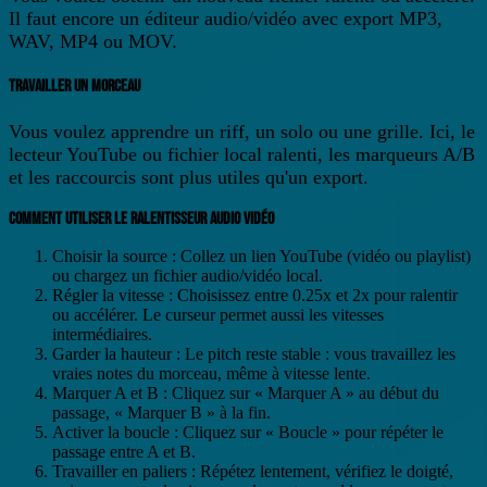
Il faut encore un éditeur audio/vidéo avec export MP3,
WAV, MP4 ou MOV.
TRAVAILLER UN MORCEAU
Vous voulez apprendre un riff, un solo ou une grille. Ici, le
lecteur YouTube ou fichier local ralenti, les marqueurs A/B
et les raccourcis sont plus utiles qu'un export.
COMMENT UTILISER LE RALENTISSEUR AUDIO VIDÉO
Choisir la source
: Collez un lien YouTube (vidéo ou playlist)
ou chargez un fichier audio/vidéo local.
Régler la vitesse
: Choisissez entre 0.25x et 2x pour ralentir
ou accélérer. Le curseur permet aussi les vitesses
intermédiaires.
Garder la hauteur
: Le pitch reste stable : vous travaillez les
vraies notes du morceau, même à vitesse lente.
Marquer A et B
: Cliquez sur « Marquer A » au début du
passage, « Marquer B » à la fin.
Activer la boucle
: Cliquez sur « Boucle » pour répéter le
passage entre A et B.
Travailler en paliers
: Répétez lentement, vérifiez le doigté,