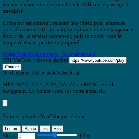
hauteur du son et créez une boucle A/B sur le passage à
travailler.
L'objectif est simple : ralentir une vidéo pour entendre
précisément un riff, un solo, un rythme ou un changement
d'accords, le répéter lentement, puis remonter vers le
tempo réel sans perdre la propreté.
Utiliser l'outil
Mode d'emploi
Joue maintenant !
URL YouTube (vidéo ou playlist)
Charger
Ou charger un fichier audio/vidéo local
MP3, WAV, M4A, MP4, WebM ou MOV selon le
navigateur. Le fichier reste sur votre appareil.
Source : playlist YouTube par défaut.
Lecture
Pause
-5s
+5s
Vitesse
1.00x