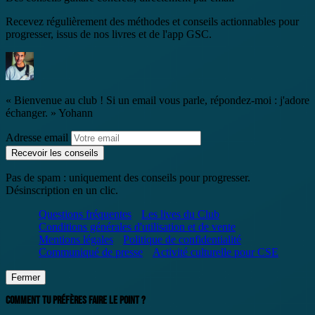
Recevez régulièrement des méthodes et conseils actionnables pour
progresser, issus de nos livres et de l'app GSC.
« Bienvenue au club ! Si un email vous parle, répondez-moi : j'adore
échanger. »
Yohann
Adresse email
Recevoir les conseils
Pas de spam : uniquement des conseils pour progresser.
Désinscription en un clic.
Questions fréquentes
Les lives du Club
Conditions générales d'utilisation et de vente
Mentions légales
Politique de confidentialité
Communiqué de presse
Activité culturelle pour CSE
Fermer
COMMENT TU PRÉFÈRES FAIRE LE POINT ?