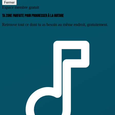
Fermer
Espace membre gratuit
TA ZONE PARFAITE POUR
PROGRESSER
À LA GUITARE
Retrouve tout ce dont tu as besoin au même endroit, gratuitement.