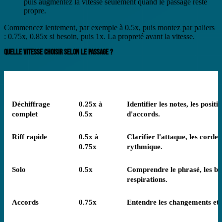
puis augmentez la vitesse seulement quand le passage reste
propre.
Commencez lentement, par exemple à 0.5x, puis montez par paliers
: 0.75x, 0.85x si besoin, puis 1x. La propreté avant la vitesse.
QUELLE VITESSE CHOISIR SELON LE PASSAGE ?
Passage
Vitesse de départ
Déchiffrage
0.25x à
Identifier les notes, les posit
complet
0.5x
d'accords.
Riff rapide
0.5x à
Clarifier l'attaque, les corde
0.75x
rythmique.
Solo
0.5x
Comprendre le phrasé, les bend
respirations.
Accords
0.75x
Entendre les changements et s