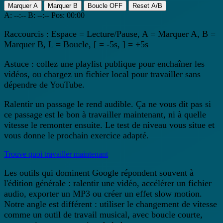
Marquer A
Marquer B
Boucle OFF
Reset A/B
A:
--:--
B:
--:--
Pos:
00:00
Raccourcis : Espace = Lecture/Pause, A = Marquer A, B =
Marquer B, L = Boucle, [ = -5s, ] = +5s
Astuce : collez une playlist publique pour enchaîner les
vidéos, ou chargez un fichier local pour travailler sans
dépendre de YouTube.
Ralentir un passage le rend audible. Ça ne vous dit pas si
ce passage est le bon à travailler maintenant, ni à quelle
vitesse le remonter ensuite. Le test de niveau vous situe et
vous donne le prochain exercice adapté.
Trouve quoi travailler maintenant
Les outils qui dominent Google répondent souvent à
l'édition générale : ralentir une vidéo, accélérer un fichier
audio, exporter un MP3 ou créer un effet slow motion.
Notre angle est différent : utiliser le changement de vitesse
comme un outil de travail musical, avec boucle courte,