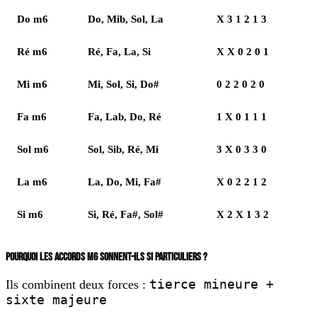
Do m6
Do, Mib, Sol, La
X 3 1 2 1 3
Ré m6
Ré, Fa, La, Si
X X 0 2 0 1
Mi m6
Mi, Sol, Si, Do#
0 2 2 0 2 0
Fa m6
Fa, Lab, Do, Ré
1 X 0 1 1 1
Sol m6
Sol, Sib, Ré, Mi
3 X 0 3 3 0
La m6
La, Do, Mi, Fa#
X 0 2 2 1 2
Si m6
Si, Ré, Fa#, Sol#
X 2 X 1 3 2
POURQUOI LES ACCORDS M6 SONNENT-ILS SI PARTICULIERS ?
tierce mineure +
Ils combinent deux forces :
sixte majeure