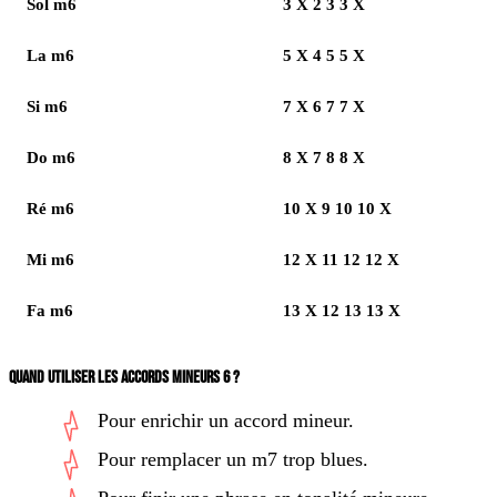
Sol m6
3 X 2 3 3 X
La m6
5 X 4 5 5 X
Si m6
7 X 6 7 7 X
Do m6
8 X 7 8 8 X
Ré m6
10 X 9 10 10 X
Mi m6
12 X 11 12 12 X
Fa m6
13 X 12 13 13 X
QUAND UTILISER LES ACCORDS MINEURS 6 ?
Pour enrichir un accord mineur.
Pour remplacer un m7 trop blues.