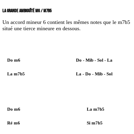
LA GRANDE AMBIGUÏTÉ M6 / M7B5
Un accord mineur 6 contient les mêmes notes que le m7b5
situé une tierce mineure en dessous.
Élément
Notes
Do m6
Do - Mib - Sol - La
La m7b5
La - Do - Mib - Sol
Accord m6
Même notes que
Do m6
La m7b5
Ré m6
Si m7b5