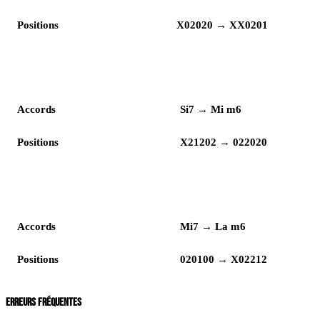
Positions
X02020 → XX0201
Lecture
Enchaînement
Accords
Si7 → Mi m6
Positions
X21202 → 022020
Lecture
Enchaînement
Accords
Mi7 → La m6
Positions
020100 → X02212
ERREURS FRÉQUENTES