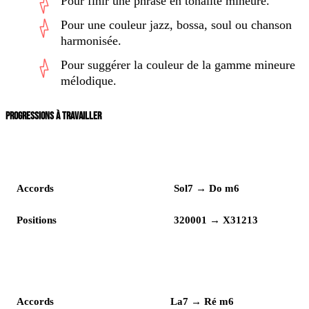
Pour finir une phrase en tonalité mineure.
Pour une couleur jazz, bossa, soul ou chanson
harmonisée.
Pour suggérer la couleur de la gamme mineure
mélodique.
PROGRESSIONS À TRAVAILLER
Lecture
Enchaînement
Accords
Sol7 → Do m6
Positions
320001 → X31213
Lecture
Enchaînement
Accords
La7 → Ré m6