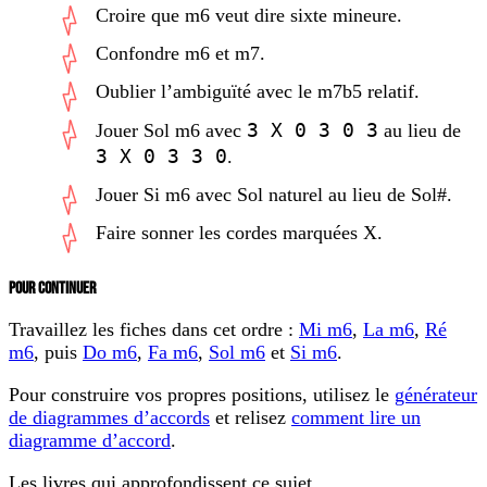
Croire que m6 veut dire sixte mineure.
Confondre m6 et m7.
Oublier l’ambiguïté avec le m7b5 relatif.
3 X 0 3 0 3
Jouer Sol m6 avec
au lieu de
3 X 0 3 3 0
.
Jouer Si m6 avec Sol naturel au lieu de Sol#.
Faire sonner les cordes marquées X.
POUR CONTINUER
Travaillez les fiches dans cet ordre :
Mi m6
,
La m6
,
Ré
m6
, puis
Do m6
,
Fa m6
,
Sol m6
et
Si m6
.
Pour construire vos propres positions, utilisez le
générateur
de diagrammes d’accords
et relisez
comment lire un
diagramme d’accord
.
Les livres qui approfondissent ce sujet