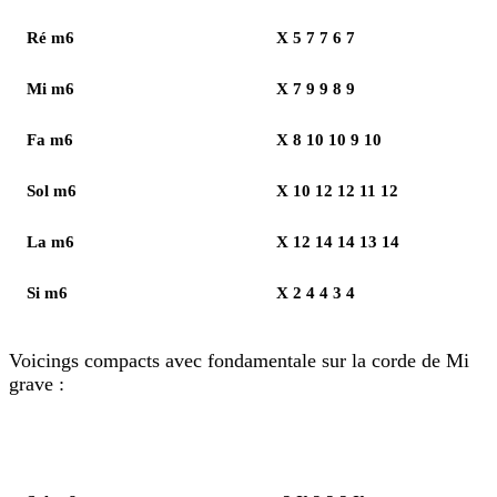
Ré m6
X 5 7 7 6 7
Mi m6
X 7 9 9 8 9
Fa m6
X 8 10 10 9 10
Sol m6
X 10 12 12 11 12
La m6
X 12 14 14 13 14
Si m6
X 2 4 4 3 4
Voicings compacts avec fondamentale sur la corde de Mi
grave :
Élément
Notes