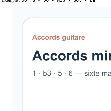
Do m6 = Do - Mib - Sol - La
Exemple :