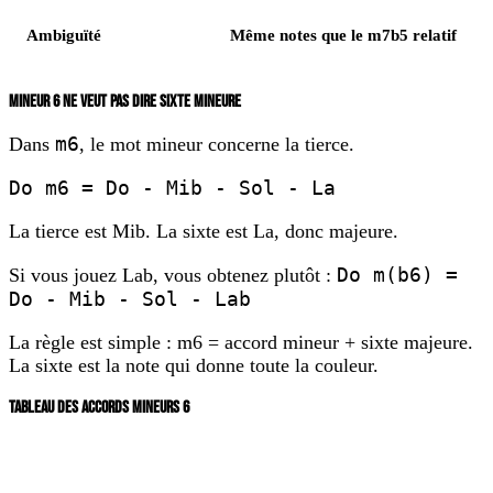
Ambiguïté
Même notes que le m7b5 relatif
MINEUR 6 NE VEUT PAS DIRE SIXTE MINEURE
m6
Dans
, le mot
mineur
concerne la tierce.
Do m6 = Do - Mib - Sol - La
La tierce est Mib. La sixte est La, donc majeure.
Do m(b6) =
Si vous jouez Lab, vous obtenez plutôt :
Do - Mib - Sol - Lab
La règle est simple : m6 = accord mineur + sixte majeure.
La sixte est la note qui donne toute la couleur.
TABLEAU DES ACCORDS MINEURS 6
Accord
Notes
Position de départ