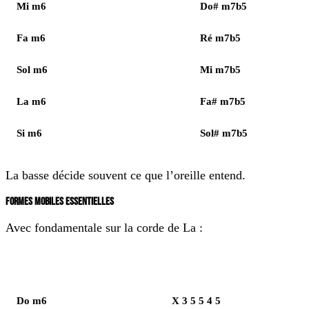
Mi m6
Do# m7b5
Fa m6
Ré m7b5
Sol m6
Mi m7b5
La m6
Fa# m7b5
Si m6
Sol# m7b5
La basse décide souvent ce que l’oreille entend.
FORMES MOBILES ESSENTIELLES
Avec fondamentale sur la corde de La :
Élément
Notes
Do m6
X 3 5 5 4 5