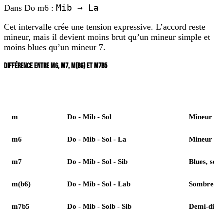
Mib → La
Dans Do m6 :
Cet intervalle crée une tension expressive. L’accord reste
mineur, mais il devient moins brut qu’un mineur simple et
moins blues qu’un mineur 7.
DIFFÉRENCE ENTRE M6, M7, M(B6) ET M7B5
Accord
Exemple en Do
Couleur
m
Do - Mib - Sol
Mineur s
m6
Do - Mib - Sol - La
Mineur é
m7
Do - Mib - Sol - Sib
Blues, so
m(b6)
Do - Mib - Sol - Lab
Sombre, 
m7b5
Do - Mib - Solb - Sib
Demi-di