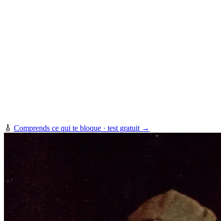
🎸
Comprends ce qui te bloque · test gratuit →