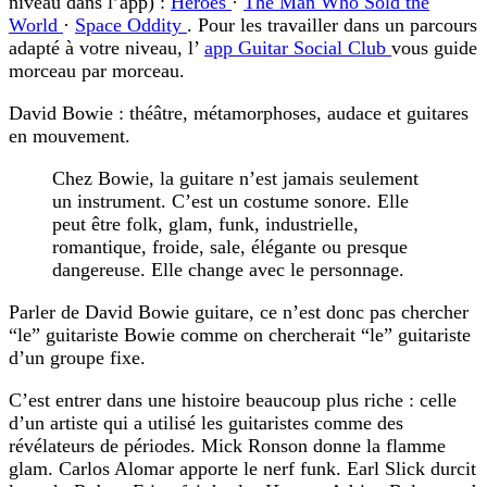
niveau dans l’app) :
Heroes
·
The Man Who Sold the
World
·
Space Oddity
. Pour les travailler dans un parcours
adapté à votre niveau, l’
app Guitar Social Club
vous guide
morceau par morceau.
David Bowie : théâtre, métamorphoses, audace et guitares
en mouvement.
Chez Bowie, la guitare n’est jamais seulement
un instrument. C’est un costume sonore. Elle
peut être folk, glam, funk, industrielle,
romantique, froide, sale, élégante ou presque
dangereuse. Elle change avec le personnage.
Parler de
David Bowie guitare
, ce n’est donc pas chercher
“le” guitariste Bowie comme on chercherait “le” guitariste
d’un groupe fixe.
C’est entrer dans une histoire beaucoup plus riche : celle
d’un artiste qui a utilisé les guitaristes comme des
révélateurs de périodes. Mick Ronson donne la flamme
glam. Carlos Alomar apporte le nerf funk. Earl Slick durcit