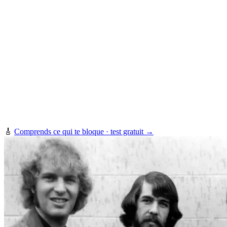
🎸
Comprends ce qui te bloque · test gratuit →