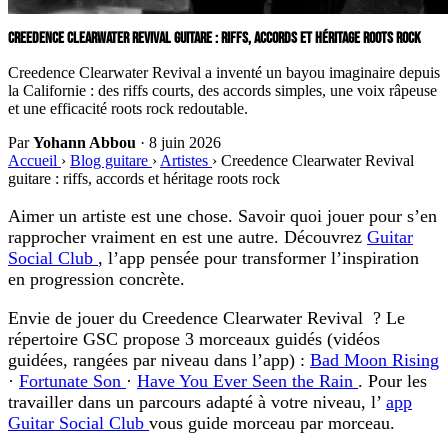
CREEDENCE CLEARWATER REVIVAL GUITARE : RIFFS, ACCORDS ET HÉRITAGE ROOTS ROCK
Creedence Clearwater Revival a inventé un bayou imaginaire depuis
la Californie : des riffs courts, des accords simples, une voix râpeuse
et une efficacité roots rock redoutable.
Par
Yohann Abbou
·
8 juin 2026
Accueil
›
Blog guitare
›
Artistes
›
Creedence Clearwater Revival
guitare : riffs, accords et héritage roots rock
Aimer un artiste est une chose. Savoir quoi jouer pour s’en
rapprocher vraiment en est une autre. Découvrez
Guitar
Social Club
, l’app pensée pour transformer l’inspiration
en progression concrète.
Envie de jouer du Creedence Clearwater Revival ?
Le
répertoire GSC propose 3 morceaux guidés (vidéos
guidées, rangées par niveau dans l’app) :
Bad Moon Rising
·
Fortunate Son
·
Have You Ever Seen the Rain
. Pour les
travailler dans un parcours adapté à votre niveau, l’
app
Guitar Social Club
vous guide morceau par morceau.