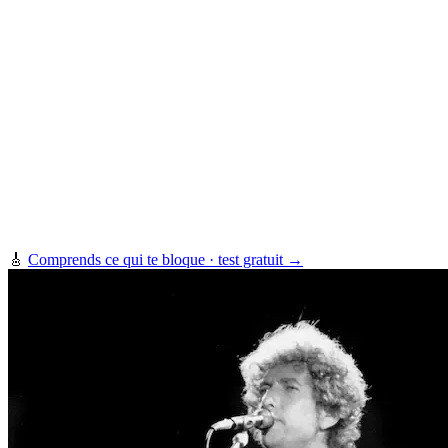
🎸
Comprends ce qui te bloque · test gratuit →