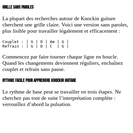
GRILLE SANS PAROLES
La plupart des recherches autour de
Knockin guitare
cherchent une grille claire. Voici une version sans paroles,
plus lisible pour travailler légalement et efficacement :
Couplet : | G | D | Am | G |

Refrain : | G | D | C  | G |
Commencez par faire tourner chaque ligne en boucle.
Quand les changements deviennent réguliers, enchaînez
couplet et refrain sans pause.
RYTHME FACILE POUR APPRENDRE KNOCKIN GUITARE
Le rythme de base peut se travailler en trois étapes. Ne
cherchez pas tout de suite l’interprétation complète :
verrouillez d’abord la pulsation.
Étape
Rythme
Obje