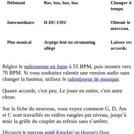
Débutant
Bas, bas, bas, bas
Changer d’a
tempo.
Intermédiaire
D-DU-UDU
Obtenir le 
morceau.
Plus musical
Arpège lent ou strumming
Laisser resp
allégé
accords.
Réglez le
métronome en ligne
à 55 BPM, puis montez vers
70 BPM. Si vous souhaitez ralentir une version audio sans
changer la hauteur, utilisez le
ralentisseur de musique
.
Quatre accords, c'est peu. Le jouer en entier, c'est autre
chose.
Sur la fiche du morceau, vous voyez comment G, D, Am
et C sont travaillés en vidéos rangées par niveau, jusqu’à
tenir la grille du couplet au refrain sans s’arrêter.
Découvrir le morceau guidé Knockin' on Heaven's Door