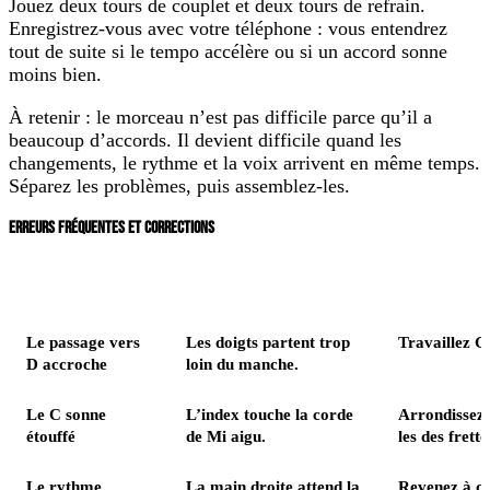
Jouez deux tours de couplet et deux tours de refrain.
Enregistrez-vous avec votre téléphone : vous entendrez
tout de suite si le tempo accélère ou si un accord sonne
moins bien.
À retenir :
le morceau n’est pas difficile parce qu’il a
beaucoup d’accords. Il devient difficile quand les
changements, le rythme et la voix arrivent en même temps.
Séparez les problèmes, puis assemblez-les.
ERREURS FRÉQUENTES ET CORRECTIONS
Problème
Cause probable
Le passage vers
Les doigts partent trop
Travaillez G
D accroche
loin du manche.
Le C sonne
L’index touche la corde
Arrondissez 
étouffé
de Mi aigu.
les des frette
Le rythme
La main droite attend la
Revenez à qu