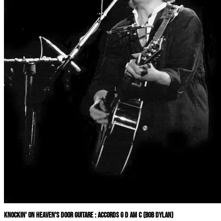
KNOCKIN' ON HEAVEN'S DOOR GUITARE : ACCORDS G D AM C (BOB DYLAN)