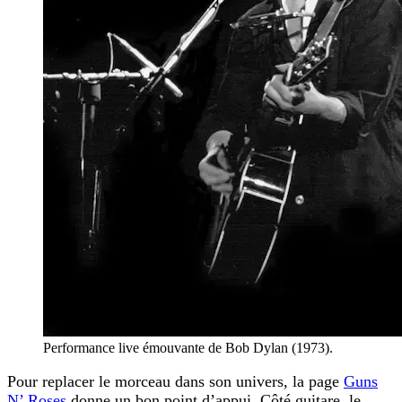
Performance live émouvante de Bob Dylan (1973).
Pour replacer le morceau dans son univers, la page
Guns
N’ Roses
donne un bon point d’appui. Côté guitare, le