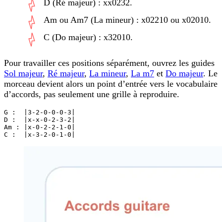
D (Ré majeur) : xx0232.
Am ou
Am7
(La mineur) : x02210 ou x02010.
C (Do majeur) : x32010.
Pour travailler ces positions séparément, ouvrez les guides
Sol majeur
,
Ré majeur
,
La mineur
,
La m7
et
Do majeur
. Le
morceau devient alors un point d’entrée vers le vocabulaire
d’accords, pas seulement une grille à reproduire.
G :  |3-2-0-0-0-3|

D :  |x-x-0-2-3-2|

Am : |x-0-2-2-1-0|

C :  |x-3-2-0-1-0|