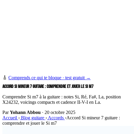
🎸
Comprends ce qui te bloque · test gratuit →
ACCORD SI MINEUR 7 GUITARE : COMPRENDRE ET JOUER LE SI M7
Comprendre Si m7 à la guitare : notes Si, Ré, Fa#, La, position
X24232, voicings compacts et cadence II-V-I en La.
Par
Yohann Abbou
·
20 octobre 2025
Accueil
›
Blog guitare
›
Accords
›
Accord Si mineur 7 guitare :
comprendre et jouer le Si m7