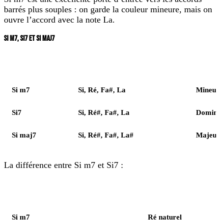
barrés plus souples : on garde la couleur mineure, mais on
ouvre l’accord avec la note La.
SI M7, SI7 ET SI MAJ7
Accord
Notes
Couleur
Si m7
Si, Ré, Fa#, La
Mineur
Si7
Si, Ré#, Fa#, La
Domina
Si maj7
Si, Ré#, Fa#, La#
Majeur
La différence entre Si m7 et Si7 :
Élément
Notes
Si m7
Ré naturel