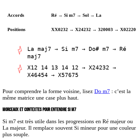
Lecture
Enchaînement
Accords
Ré → Si m7 → Sol → La
Positions
XX0232 → X24232 → 320003 → X02220
La maj7 → Si m7 → Do# m7 → Ré
maj7
X12 14 13 14 12 → X24232 →
X46454 → X57675
Pour comprendre la forme voisine, lisez
Do m7
: c’est la
même matrice une case plus haut.
MORCEAUX ET CONTEXTES POUR ENTENDRE SI M7
Si m7 est très utile dans les progressions en Ré majeur ou
La majeur. Il remplace souvent Si mineur pour une couleur
plus souple.