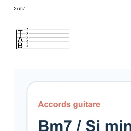
Si m7
2
3
2
4
2