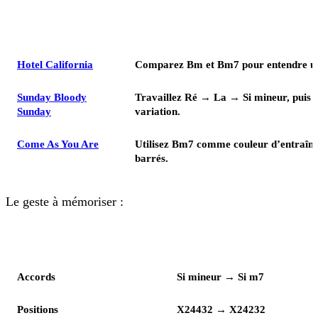
Morceau ou contexte
Comment travailler Si m7
Hotel California
Comparez Bm et Bm7 pour entendre un
Sunday Bloody
Travaillez Ré → La → Si mineur, puis 
Sunday
variation.
Come As You Are
Utilisez Bm7 comme couleur d’entraîne
barrés.
Le geste à mémoriser :
Lecture
Enchaînement
Accords
Si mineur → Si m7
Positions
X24432 → X24232