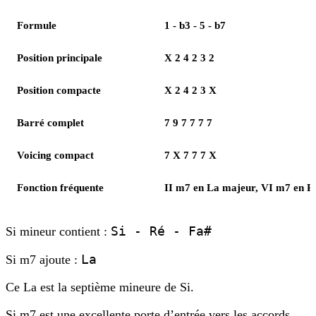
Formule
1 - b3 - 5 - b7
Position principale
X 2 4 2 3 2
Position compacte
X 2 4 2 3 X
Barré complet
7 9 7 7 7 7
Voicing compact
7 X 7 7 7 X
Fonction fréquente
II m7 en La majeur, VI m7 en R
Si - Ré - Fa#
Si mineur contient :
La
Si m7 ajoute :
Ce La est la septième mineure de Si.
Si m7 est une excellente porte d’entrée vers les accords