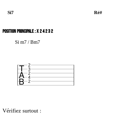
Si7
Ré#
POSITION PRINCIPALE : X 2 4 2 3 2
Si m7 / Bm7
2
3
2
4
2
Vérifiez surtout :
Élément
Notes