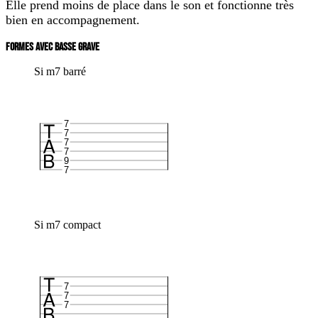
Elle prend moins de place dans le son et fonctionne très
bien en accompagnement.
FORMES AVEC BASSE GRAVE
Si m7 barré
7
7
7
7
9
7
Si m7 compact
7
7
7