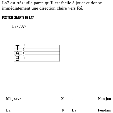
La7 est très utile parce qu’il est facile à jouer et donne
immédiatement une direction claire vers Ré.
POSITION OUVERTE DE LA7
La7 / A7
0
2
0
2
0
Corde
Case
Note
Rôle
Mi grave
X
-
Non joué
La
0
La
Fondame