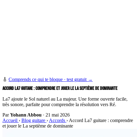
🎸
Comprends ce qui te bloque · test gratuit →
ACCORD LA7 GUITARE : COMPRENDRE ET JOUER LE LA SEPTIÈME DE DOMINANTE
La7 ajoute le Sol naturel au La majeur. Une forme ouverte facile,
très sonore, parfaite pour comprendre la résolution vers Ré.
Par
Yohann Abbou
·
21 mai 2026
Accueil
›
Blog guitare
›
Accords
›
Accord La7 guitare : comprendre
et jouer le La septième de dominante