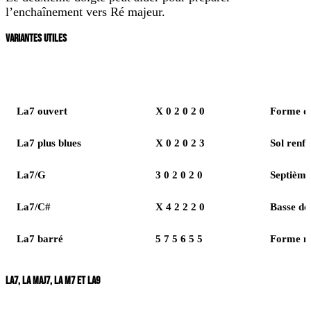
l’enchaînement vers Ré majeur.
VARIANTES UTILES
Version
Position
Usage
La7 ouvert
X 0 2 0 2 0
Forme d
La7 plus blues
X 0 2 0 2 3
Sol renf
La7/G
3 0 2 0 2 0
Septième
La7/C#
X 4 2 2 2 0
Basse de
La7 barré
5 7 5 6 5 5
Forme m
LA7, LA MAJ7, LA M7 ET LA9