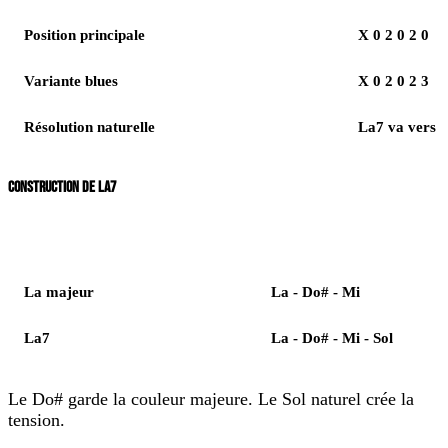
Position principale
X 0 2 0 2 0
Variante blues
X 0 2 0 2 3
Résolution naturelle
La7 va vers 
CONSTRUCTION DE LA7
Élément
Notes
La majeur
La - Do# - Mi
La7
La - Do# - Mi - Sol
Le
Do#
garde la couleur majeure. Le
Sol naturel
crée la
tension.