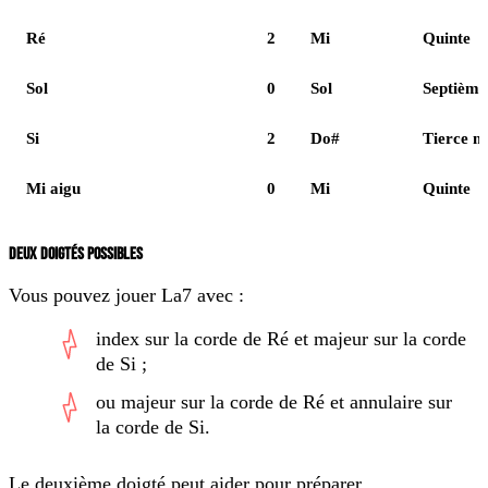
Ré
2
Mi
Quinte
Sol
0
Sol
Septième
Si
2
Do#
Tierce m
Mi aigu
0
Mi
Quinte
DEUX DOIGTÉS POSSIBLES
Vous pouvez jouer La7 avec :
index sur la corde de Ré et majeur sur la corde
de Si ;
ou majeur sur la corde de Ré et annulaire sur
la corde de Si.
Le deuxième doigté peut aider pour préparer