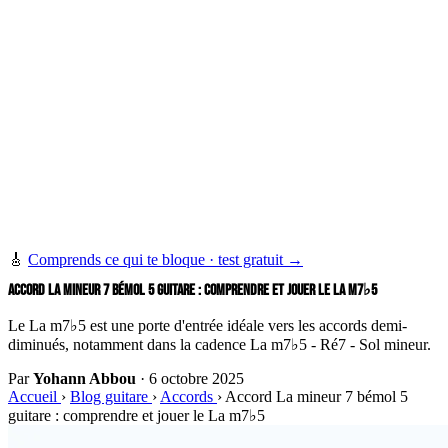
🎸
Comprends ce qui te bloque · test gratuit →
ACCORD LA MINEUR 7 BÉMOL 5 GUITARE : COMPRENDRE ET JOUER LE LA M7♭5
Le La m7♭5 est une porte d'entrée idéale vers les accords demi-
diminués, notamment dans la cadence La m7♭5 - Ré7 - Sol mineur.
Par
Yohann Abbou
·
6 octobre 2025
Accueil
›
Blog guitare
›
Accords
›
Accord La mineur 7 bémol 5
guitare : comprendre et jouer le La m7♭5