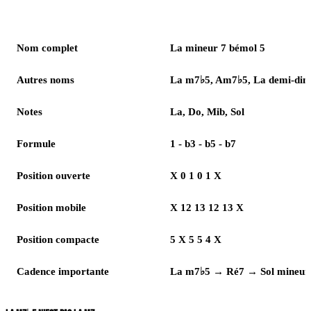
Élément
Réponse
Nom complet
La mineur 7 bémol 5
Autres noms
La m7♭5, Am7♭5, La demi-dim
Notes
La, Do, Mib, Sol
Formule
1 - b3 - b5 - b7
Position ouverte
X 0 1 0 1 X
Position mobile
X 12 13 12 13 X
Position compacte
5 X 5 5 4 X
Cadence importante
La m7♭5 → Ré7 → Sol mineur