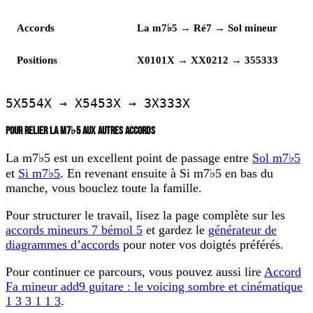
Accords
La m7♭5 → Ré7 → Sol mineur
Positions
X0101X → XX0212 → 355333
5X554X → X5453X → 3X333X
POUR RELIER LA M7♭5 AUX AUTRES ACCORDS
La m7♭5 est un excellent point de passage entre
Sol m7♭5
et
Si m7♭5
. En revenant ensuite à Si m7♭5 en bas du
manche, vous bouclez toute la famille.
Pour structurer le travail, lisez la page complète sur les
accords mineurs 7 bémol 5
et gardez le
générateur de
diagrammes d’accords
pour noter vos doigtés préférés.
Pour continuer ce parcours, vous pouvez aussi lire
Accord
Fa mineur add9 guitare : le voicing sombre et cinématique
1 3 3 1 1 3
.