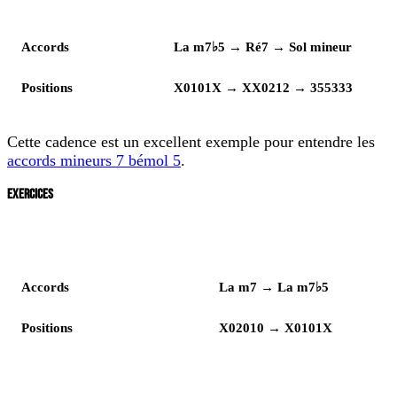
Lecture
Enchaînement
Accords
La m7♭5 → Ré7 → Sol mineur
Positions
X0101X → XX0212 → 355333
Cette cadence est un excellent exemple pour entendre les
accords mineurs 7 bémol 5
.
EXERCICES
Lecture
Enchaînement
Accords
La m7 → La m7♭5
Positions
X02010 → X0101X
Lecture
Enchaînement