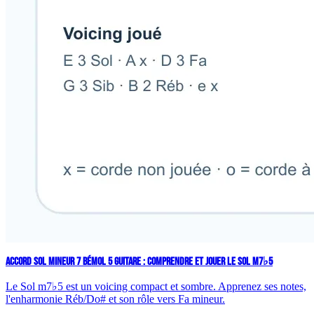
ACCORD SOL MINEUR 7 BÉMOL 5 GUITARE : COMPRENDRE ET JOUER LE SOL M7♭5
Le Sol m7♭5 est un voicing compact et sombre. Apprenez ses notes,
l'enharmonie Réb/Do# et son rôle vers Fa mineur.