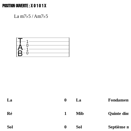
POSITION OUVERTE : X 0 1 0 1 X
La m7♭5 / Am7♭5
1
0
1
0
Corde
Case
Note
Rôle
La
0
La
Fondamenta
Ré
1
Mib
Quinte dim
Sol
0
Sol
Septième m