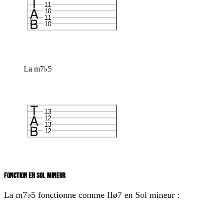
11
10
11
10
La m7♭5
13
12
13
12
FONCTION EN SOL MINEUR
La m7♭5 fonctionne comme
IIø7
en Sol mineur :