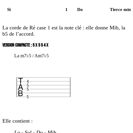
Si
1
Do
Tierce min
La corde de Ré case 1 est la note clé : elle donne Mib, la
b5 de l’accord.
VERSION COMPACTE : 5 X 5 5 4 X
La m7♭5 / Am7♭5
4
5
5
5
Elle contient :
La - Sol - Do - Mib