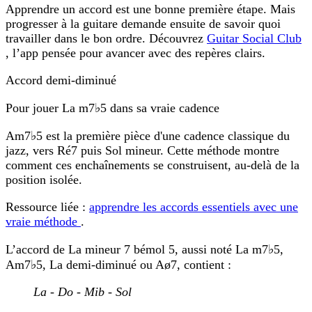
Apprendre un accord est une bonne première étape. Mais
progresser à la guitare demande ensuite de savoir quoi
travailler dans le bon ordre. Découvrez
Guitar Social Club
, l’app pensée pour avancer avec des repères clairs.
Accord demi-diminué
Pour jouer La m7♭5 dans sa vraie cadence
Am7♭5 est la première pièce d'une cadence classique du
jazz, vers Ré7 puis Sol mineur. Cette méthode montre
comment ces enchaînements se construisent, au-delà de la
position isolée.
Ressource liée :
apprendre les accords essentiels avec une
vraie méthode
.
L’accord de
La mineur 7 bémol 5
, aussi noté
La m7♭5
,
Am7♭5
,
La demi-diminué
ou
Aø7
, contient :
La - Do - Mib - Sol