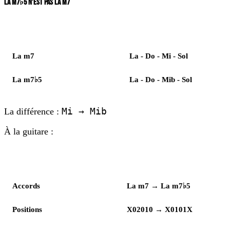
LA M7♭5 N’EST PAS LA M7
Élément
Notes
La m7
La - Do - Mi - Sol
La m7♭5
La - Do - Mib - Sol
Mi → Mib
La différence :
À la guitare :
Lecture
Enchaînement
Accords
La m7 → La m7♭5
Positions
X02010 → X0101X