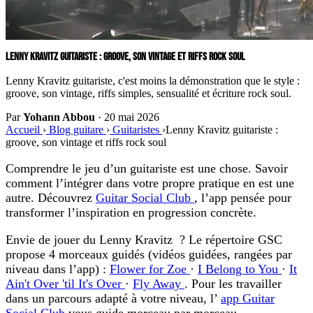
LENNY KRAVITZ GUITARISTE : GROOVE, SON VINTAGE ET RIFFS ROCK SOUL
Lenny Kravitz guitariste, c'est moins la démonstration que le style :
groove, son vintage, riffs simples, sensualité et écriture rock soul.
Par
Yohann Abbou
·
20 mai 2026
Accueil
›
Blog guitare
›
Guitaristes
›
Lenny Kravitz guitariste :
groove, son vintage et riffs rock soul
Comprendre le jeu d’un guitariste est une chose. Savoir
comment l’intégrer dans votre propre pratique en est une
autre. Découvrez
Guitar Social Club
, l’app pensée pour
transformer l’inspiration en progression concrète.
Envie de jouer du Lenny Kravitz ?
Le répertoire GSC
propose 4 morceaux guidés (vidéos guidées, rangées par
niveau dans l’app) :
Flower for Zoe
·
I Belong to You
·
It
Ain't Over 'til It's Over
·
Fly Away
. Pour les travailler
dans un parcours adapté à votre niveau, l’
app Guitar
Social Club
vous guide morceau par morceau.