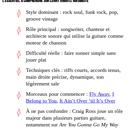
L’ESSENTIEL À COMPRENDRE SUR LENNY KRAVITZ GUITARISTE
Style dominant : rock soul, funk rock, pop,
groove vintage
Rôle principal : songwriter, chanteur et
architecte sonore qui utilise la guitare comme
moteur de chanson
Difficulté réelle : faire sonner simple sans
jouer plat
Techniques clés : riffs courts, accords tenus,
main droite précise, dynamique, son
légèrement sale
Morceaux pour commencer :
Fly Away
,
I
Belong to You
,
It Ain’t Over ‘til It’s Over
À ne pas confondre : Craig Ross joue un rôle
majeur dans plusieurs parties guitare,
notamment sur
Are You Gonna Go My Way