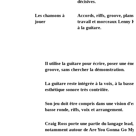
décisives.
Les
Les chansons à
Accords, riffs, groove, plans 
tutoriels
jouer
travail et morceaux Lenny K
morceaux
à la guitare.
Angle
Ce que cela change à la guitare
Guitariste-
Il utilise la guitare pour écrire, poser une éner
songwriter
groove, sans chercher la démonstration.
Chanteur et
La guitare reste intégrée à la voix, à la basse,
producteur
esthétique sonore très contrôlée.
Multi-
Son jeu doit être compris dans une vision d'en
instrumentiste
basse ronde, riffs, voix et arrangement.
À distinguer
Craig Ross porte une partie du langage lead, fu
de Craig Ross
notamment autour de Are You Gonna Go My