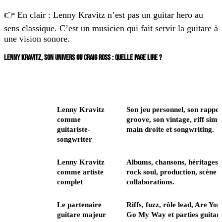
👉 En clair : Lenny Kravitz n’est pas un guitar hero au
sens classique. C’est un musicien qui fait servir la guitare à
une vision sonore.
LENNY KRAVITZ, SON UNIVERS OU CRAIG ROSS : QUELLE PAGE LIRE ?
Page
Sujet principal
Ce que vous y trouvez
Cette
Lenny Kravitz
Son jeu personnel, son rappo
fiche
comme
groove, son vintage, riff simp
guitariste
guitariste-
main droite et songwriting.
songwriter
La page
Lenny Kravitz
Albums, chansons, héritages n
artistes
comme artiste
rock soul, production, scène e
complet
collaborations.
La fiche
Le partenaire
Riffs, fuzz, rôle lead, Are Y
Craig
guitare majeur
Go My Way et parties guitar
Ross