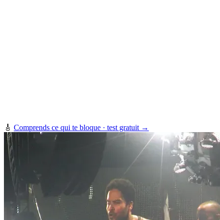
🎸
Comprends ce qui te bloque · test gratuit →