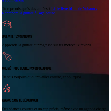
d'abonnement
Tu reprends après des années ?
Lis le livre blanc de Yohann :
Reprendre la guitare à l'âge adulte
JOUE VITE TES CHANSONS
Apprends la guitare et progresse sur tes morceaux favoris.
UNE MÉTHODE CLAIRE, PAS UN CATALOGUE
Tu sais toujours quoi travailler ensuite, et pourquoi.
AVANCE SANS TE DÉCOURAGER
Des séances courtes et un cap précis, même avec un agenda chargé.