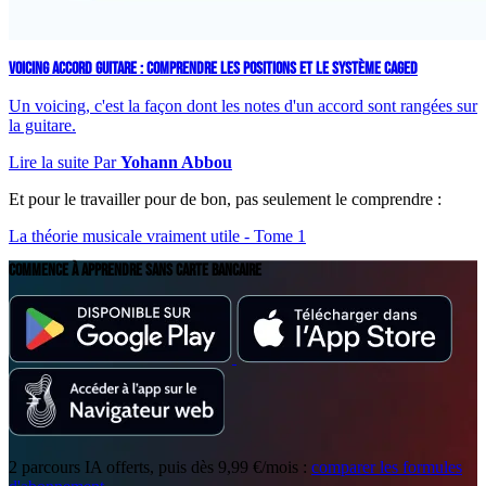
VOICING ACCORD GUITARE : COMPRENDRE LES POSITIONS ET LE SYSTÈME CAGED
Un voicing, c'est la façon dont les notes d'un accord sont rangées sur
la guitare.
Lire la suite
Par
Yohann Abbou
Et pour le travailler pour de bon, pas seulement le comprendre :
La théorie musicale vraiment utile - Tome 1
COMMENCE À APPRENDRE
SANS CARTE BANCAIRE
2 parcours IA offerts, puis dès 9,99 €/mois :
comparer les formules