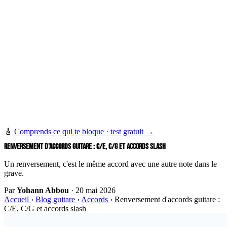
🎸
Comprends ce qui te bloque · test gratuit →
RENVERSEMENT D'ACCORDS GUITARE : C/E, C/G ET ACCORDS SLASH
Un renversement, c'est le même accord avec une autre note dans le
grave.
Par
Yohann Abbou
·
20 mai 2026
Accueil
›
Blog guitare
›
Accords
›
Renversement d'accords guitare :
C/E, C/G et accords slash