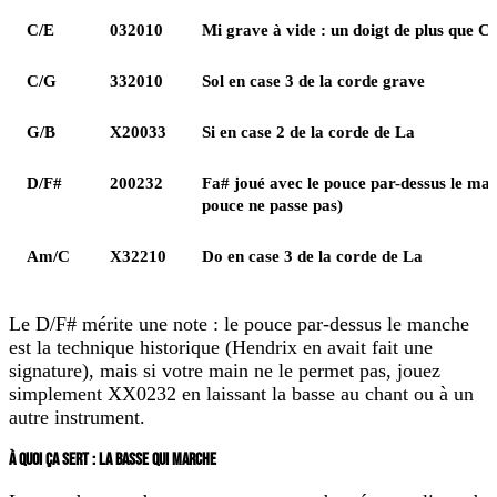
C/E
032010
Mi grave à vide : un doigt de plus que C
C/G
332010
Sol en case 3 de la corde grave
G/B
X20033
Si en case 2 de la corde de La
D/F#
200232
Fa# joué avec le pouce par-dessus le man
pouce ne passe pas)
Am/C
X32210
Do en case 3 de la corde de La
Le D/F# mérite une note : le pouce par-dessus le manche
est la technique historique (Hendrix en avait fait une
signature), mais si votre main ne le permet pas, jouez
simplement XX0232 en laissant la basse au chant ou à un
autre instrument.
À QUOI ÇA SERT : LA BASSE QUI MARCHE