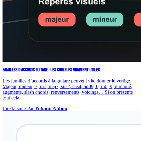
FAMILLES D’ACCORDS GUITARE : LES COULEURS VRAIMENT UTILES
Les familles d’accords à la guitare peuvent vite donner le vertige.
Majeur, mineur, 7, m7, maj7, sus2, sus4, add9, 6, m6, 9, diminué,
augmenté, slash chords, renversements, voicings… Si on présente
tout cela.
Lire la suite
Par
Yohann Abbou