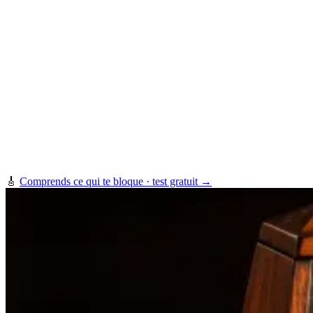
🎸
Comprends ce qui te bloque · test gratuit →