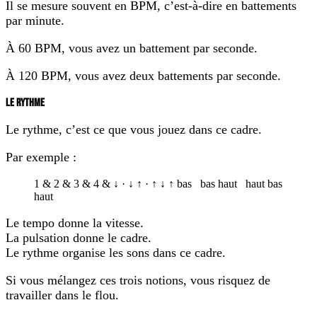
Il se mesure souvent en BPM, c’est-à-dire en battements
par minute.
À 60 BPM, vous avez un battement par seconde.
À 120 BPM, vous avez deux battements par seconde.
LE RYTHME
Le rythme, c’est ce que vous jouez dans ce cadre.
Par exemple :
1
&
2
&
3
&
4
&
↓
·
↓
↑
·
↑
↓
↑
bas
bas
haut
haut
bas
haut
Le tempo donne la vitesse.
La pulsation donne le cadre.
Le rythme organise les sons dans ce cadre.
Si vous mélangez ces trois notions, vous risquez de
travailler dans le flou.