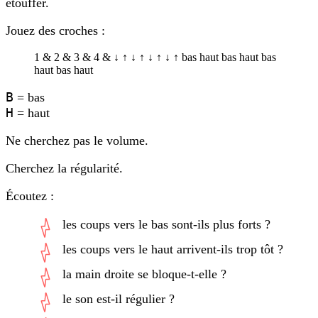
étouffer.
Jouez des croches :
1
&
2
&
3
&
4
&
↓
↑
↓
↑
↓
↑
↓
↑
bas
haut
bas
haut
bas
haut
bas
haut
B
= bas
H
= haut
Ne cherchez pas le volume.
Cherchez la régularité.
Écoutez :
les coups vers le bas sont-ils plus forts ?
les coups vers le haut arrivent-ils trop tôt ?
la main droite se bloque-t-elle ?
le son est-il régulier ?