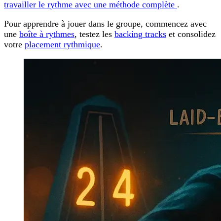
travailler le rythme avec une méthode complète
.
Pour apprendre à jouer dans le groupe, commencez avec
une
boîte à rythmes
, testez les
backing tracks
et consolidez
votre
placement rythmique
.