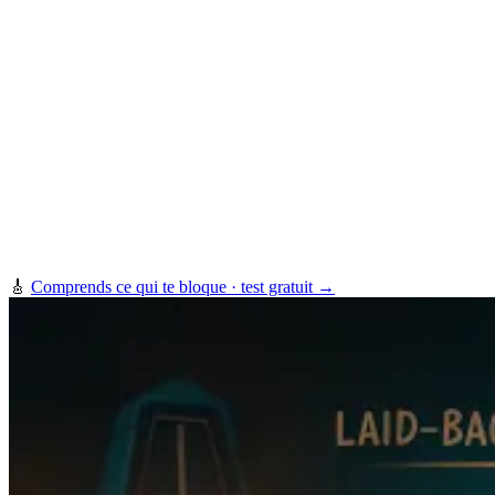
🎸
Comprends ce qui te bloque · test gratuit →