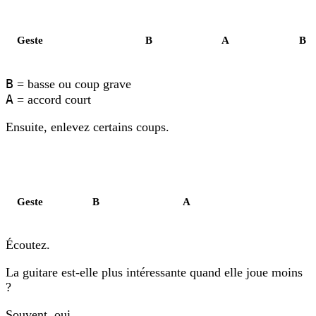
Temps
1
2
3
Geste
B
A
B
B
= basse ou coup grave
A
= accord court
Ensuite, enlevez certains coups.
Temps
1
et
2
et
3
Geste
B
A
Écoutez.
La guitare est-elle plus intéressante quand elle joue moins
?
Souvent, oui.