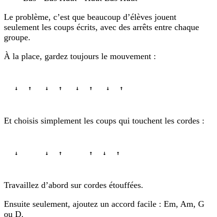
Le problème, c’est que beaucoup d’élèves jouent
seulement les coups écrits, avec des arrêts entre chaque
groupe.
À la place, gardez toujours le mouvement :
↓   ↑    ↓   ↑    ↓   ↑    ↓   ↑
Et choisis simplement les coups qui touchent les cordes :
↓        ↓   ↑        ↑   ↓   ↑
Travaillez d’abord sur cordes étouffées.
Ensuite seulement, ajoutez un accord facile : Em, Am, G
ou D.