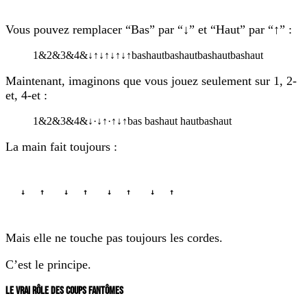
Vous pouvez remplacer “Bas” par “↓” et “Haut” par “↑” :
1
&
2
&
3
&
4
&
↓
↑
↓
↑
↓
↑
↓
↑
bas
haut
bas
haut
bas
haut
bas
haut
Maintenant, imaginons que vous jouez seulement sur 1, 2-
et, 4-et :
1
&
2
&
3
&
4
&
↓
·
↓
↑
·
↑
↓
↑
bas
bas
haut
haut
bas
haut
La main fait toujours :
↓   ↑    ↓   ↑    ↓   ↑    ↓   ↑
Mais elle ne touche pas toujours les cordes.
C’est le principe.
LE VRAI RÔLE DES COUPS FANTÔMES