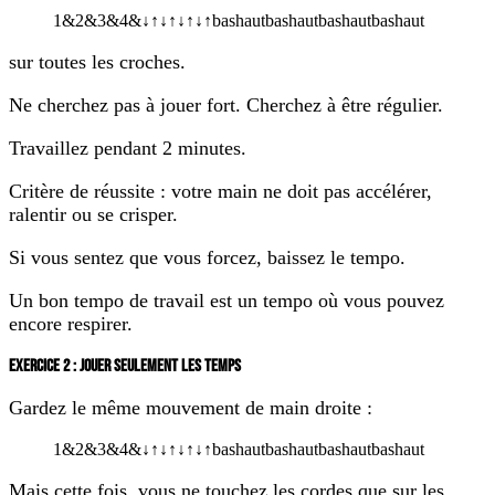
1
&
2
&
3
&
4
&
↓
↑
↓
↑
↓
↑
↓
↑
bas
haut
bas
haut
bas
haut
bas
haut
sur toutes les croches.
Ne cherchez pas à jouer fort. Cherchez à être régulier.
Travaillez pendant 2 minutes.
Critère de réussite : votre main ne doit pas accélérer,
ralentir ou se crisper.
Si vous sentez que vous forcez, baissez le tempo.
Un bon tempo de travail est un tempo où vous pouvez
encore respirer.
EXERCICE 2 : JOUER SEULEMENT LES TEMPS
Gardez le même mouvement de main droite :
1
&
2
&
3
&
4
&
↓
↑
↓
↑
↓
↑
↓
↑
bas
haut
bas
haut
bas
haut
bas
haut
Mais cette fois, vous ne touchez les cordes que sur les