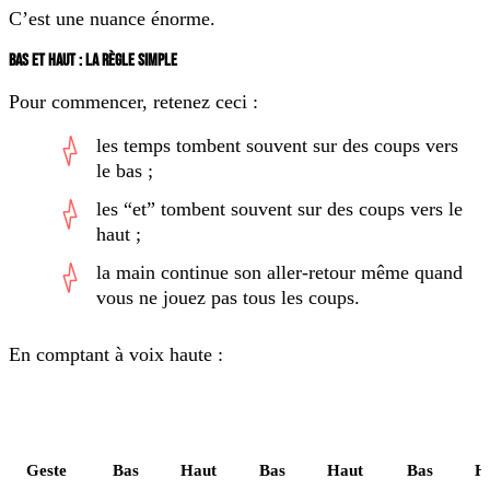
C’est une nuance énorme.
BAS ET HAUT : LA RÈGLE SIMPLE
Pour commencer, retenez ceci :
les temps tombent souvent sur des coups vers
le bas ;
les “et” tombent souvent sur des coups vers le
haut ;
la main continue son aller-retour même quand
vous ne jouez pas tous les coups.
En comptant à voix haute :
Temps
1
et
2
et
3
et
Geste
Bas
Haut
Bas
Haut
Bas
H