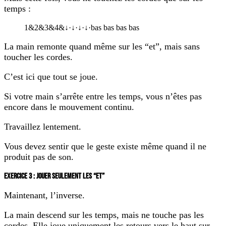
temps :
1
&
2
&
3
&
4
&
↓
·
↓
·
↓
·
↓
·
bas
bas
bas
bas
La main remonte quand même sur les “et”, mais sans
toucher les cordes.
C’est ici que tout se joue.
Si votre main s’arrête entre les temps, vous n’êtes pas
encore dans le mouvement continu.
Travaillez lentement.
Vous devez sentir que le geste existe même quand il ne
produit pas de son.
EXERCICE 3 : JOUER SEULEMENT LES “ET”
Maintenant, l’inverse.
La main descend sur les temps, mais ne touche pas les
cordes. Elle joue uniquement les retours vers le haut sur