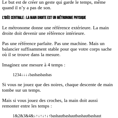
Le but est de créer un geste qui garde le temps, même
quand il n’y a pas de son.
L’IDÉE CENTRALE : LA MAIN DROITE EST UN MÉTRONOME PHYSIQUE
Le métronome donne une référence extérieure. La main
droite doit devenir une référence intérieure.
Pas une référence parfaite. Pas une machine. Mais un
balancier suffisamment stable pour que votre corps sache
où il se trouve dans la mesure.
Imaginez une mesure à 4 temps :
1
2
3
4
↓
↓
↓
↓
bas
bas
bas
bas
Si vous ne jouez que des noires, chaque descente de main
tombe sur un temps.
Mais si vous jouez des croches, la main doit aussi
remonter entre les temps :
1
&
2
&
3
&
4
&
↓
↑
↓
↑
↓
↑
↓
↑
bas
haut
bas
haut
bas
haut
bas
haut