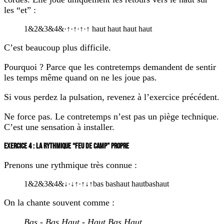
les “et” :
1
&
2
&
3
&
4
&
·
↑
·
↑
·
↑
·
↑
haut
haut
haut
haut
C’est beaucoup plus difficile.
Pourquoi ? Parce que les contretemps demandent de sentir
les temps même quand on ne les joue pas.
Si vous perdez la pulsation, revenez à l’exercice précédent.
Ne force pas. Le contretemps n’est pas un piège technique.
C’est une sensation à installer.
EXERCICE 4 : LA RYTHMIQUE “FEU DE CAMP” PROPRE
Prenons une rythmique très connue :
1
&
2
&
3
&
4
&
↓
·
↓
↑
·
↑
↓
↑
bas
bas
haut
haut
bas
haut
On la chante souvent comme :
Bas - Bas Haut - Haut Bas Haut