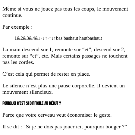
Même si vous ne jouez pas tous les coups, le mouvement
continue.
Par exemple :
1
&
2
&
3
&
4
&
↓
·
↓
↑
·
↑
↓
↑
bas
bas
haut
haut
bas
haut
La main descend sur 1, remonte sur “et”, descend sur 2,
remonte sur “et”, etc. Mais certains passages ne touchent
pas les cordes.
C’est cela qui permet de rester en place.
Le silence n’est plus une pause corporelle. Il devient un
mouvement silencieux.
POURQUOI C’EST SI DIFFICILE AU DÉBUT ?
Parce que votre cerveau veut économiser le geste.
Il se dit : “Si je ne dois pas jouer ici, pourquoi bouger ?”