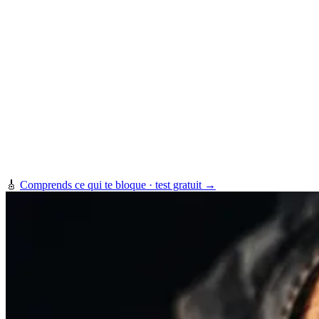
🎸
Comprends ce qui te bloque · test gratuit →