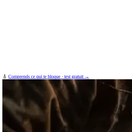
🎸
Comprends ce qui te bloque · test gratuit →