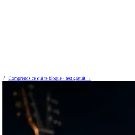
🎸
Comprends ce qui te bloque · test gratuit →