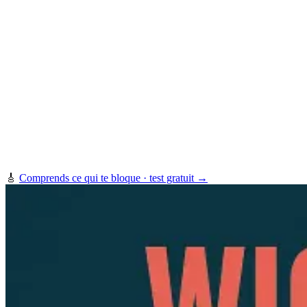
🎸
Comprends ce qui te bloque · test gratuit →