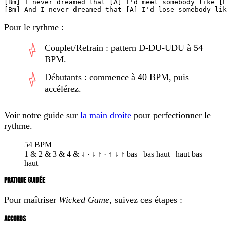
[Bm] I never dreamed that [A] I'd meet somebody like [E
[Bm] And I never dreamed that [A] I'd lose somebody lik
Pour le rythme :
Couplet/Refrain : pattern D-DU-UDU à 54
BPM.
Débutants : commence à 40 BPM, puis
accélérez.
Voir notre guide sur
la main droite
pour perfectionner le
rythme.
54 BPM
1
&
2
&
3
&
4
&
↓
·
↓
↑
·
↑
↓
↑
bas
bas
haut
haut
bas
haut
PRATIQUE GUIDÉE
Pour maîtriser
Wicked Game
, suivez ces étapes :
ACCORDS