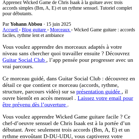
Apprenez Wicked Game de Chris Isaak à la guitare avec trois
accords simples (Bm, A, E) et un rythme sensuel. Tutoriel complet
pour débutants.
Par
Yohann Abbou
·
15 juin 2025
Accueil
›
Blog guitare
›
Morceaux
›
Wicked Game guitare : accords
faciles, rythme lent et ambiance
Vous voulez apprendre des morceaux adaptés à votre
niveau sans chercher quoi travailler ensuite ? Découvrez
Guitar Social Club
, l’app pensée pour progresser avec un
vrai parcours.
Ce morceau guidé, dans Guitar Social Club :
découvrez en
détail ce que contient ce morceau (accords, rythme,
structure, parcours vidéo) sur sa
présentation guidée
, il
ouvre bientôt en accès mensuel .
Laissez votre email pour
être prévenu dès l’ouverture
.
Vous voulez apprendre
Wicked Game guitare facile
? Ce
chef-d’oeuvre sensuel de Chris Isaak est à la portée d’un
débutant. Avec seulement trois accords (Bm, A, E) et un
rythme envoûtant D-DU-UDU, vous captiverez votre