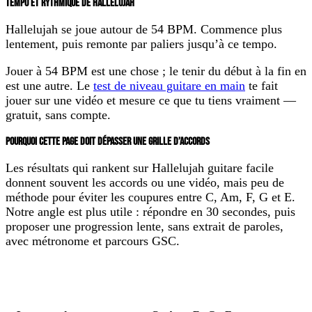
TEMPO ET RYTHMIQUE DE HALLELUJAH
Hallelujah se joue autour de
54 BPM
. Commence plus
lentement, puis remonte par paliers jusqu’à ce tempo.
Jouer à 54 BPM est une chose ; le tenir du début à la fin en
est une autre. Le
test de niveau guitare en main
te fait
jouer sur une vidéo et mesure ce que tu tiens vraiment —
gratuit, sans compte.
POURQUOI CETTE PAGE DOIT DÉPASSER UNE GRILLE D’ACCORDS
Les résultats qui rankent sur
Hallelujah guitare facile
donnent souvent les accords ou une vidéo, mais peu de
méthode pour éviter les coupures entre
C, Am, F, G et E
.
Notre angle est plus utile : répondre en 30 secondes, puis
proposer une progression lente, sans extrait de paroles,
avec métronome et parcours GSC.
Ce que cherche l’utilisateur
Ce que la page do