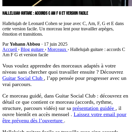
HALLELUJAH GUITARE : ACCORDS C AM F G ET VERSION FACILE
Hallelujah de Leonard Cohen se joue avec C, Am, F, G et E dans
cette version facile. Un morceau lent pour travailler arpèges,
émotion et transitions.
Par
Yohann Abbou
·
17 juin 2025
Accueil
›
Blog guitare
›
Morceaux
›
Hallelujah guitare : accords C
Am F G et version facile
Vous voulez apprendre des morceaux adaptés à votre
niveau sans chercher quoi travailler ensuite ? Découvrez
Guitar Social Club
, l’app pensée pour progresser avec un
vrai parcours.
Ce morceau guidé, dans Guitar Social Club :
découvrez en
détail ce que contient ce morceau (accords, rythme,
structure, parcours vidéo) sur sa
présentation guidée
, il
ouvre bientôt en accès mensuel .
Laissez votre email pour
être prévenu dès l’ouverture
.
Hallelujah guitare facile
se travaille avec cinq accords