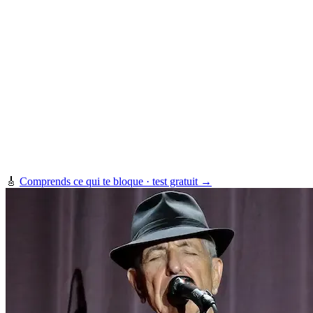
🎸
Comprends ce qui te bloque · test gratuit →