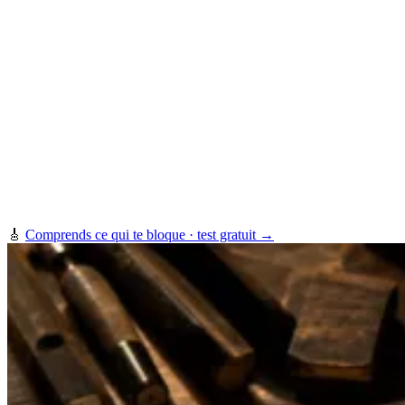
🎸
Comprends ce qui te bloque · test gratuit →