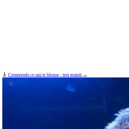
🎸
Comprends ce qui te bloque · test gratuit →