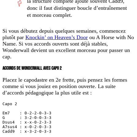
la structure complète ajoute souvent
Cadd9
,
donc il faut distinguer boucle d’entraînement
et morceau complet.
Si vous débutez depuis quelques semaines, commencez
plutôt par
Knockin’ on Heaven’s Door
ou A Horse with No
Name. Si vos accords ouverts sont déjà stables,
Wonderwall devient un excellent morceau pour passer un
cap.
ACCORDS DE WONDERWALL AVEC CAPO 2
Placez le capodastre en 2e frette, puis pensez les formes
comme si vous jouiez en position ouverte. La suite
d’accords pédagogique la plus utile est :
Capo 2

Em7    : 0-2-2-0-3-3

G      : 3-2-0-0-3-3

Dsus4  : x-x-0-2-3-3

A7sus4 : x-0-2-0-3-3

Cadd9  : x-3-2-0-3-3