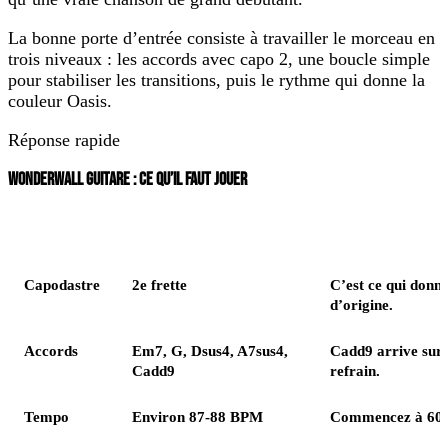
La bonne porte d’entrée consiste à travailler le morceau en
trois niveaux : les accords avec
capo 2
, une boucle simple
pour stabiliser les transitions, puis le rythme qui donne la
couleur Oasis.
Réponse rapide
WONDERWALL GUITARE : CE QU’IL FAUT JOUER
Élément
Version recommandée
Capodastre
2e frette
C’est ce qui donne 
d’origine.
Accords
Em7, G, Dsus4, A7sus4,
Cadd9 arrive surt
Cadd9
refrain.
Tempo
Environ 87-88 BPM
Commencez à 60 B