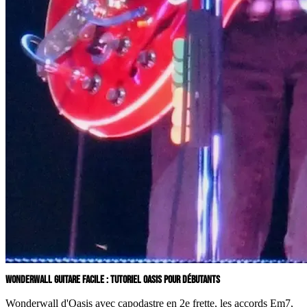
WONDERWALL GUITARE FACILE : TUTORIEL OASIS POUR DÉBUTANTS
Wonderwall d'Oasis avec capodastre en 2e frette, les accords Em7,