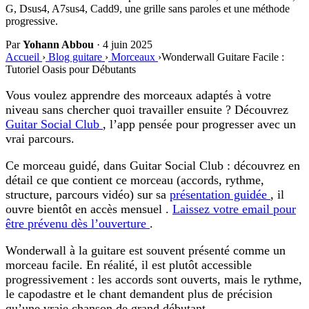
G, Dsus4, A7sus4, Cadd9, une grille sans paroles et une méthode
progressive.
Par
Yohann Abbou
·
4 juin 2025
Accueil
›
Blog guitare
›
Morceaux
›
Wonderwall Guitare Facile :
Tutoriel Oasis pour Débutants
Vous voulez apprendre des morceaux adaptés à votre
niveau sans chercher quoi travailler ensuite ? Découvrez
Guitar Social Club
, l’app pensée pour progresser avec un
vrai parcours.
Ce morceau guidé, dans Guitar Social Club :
découvrez en
détail ce que contient ce morceau (accords, rythme,
structure, parcours vidéo) sur sa
présentation guidée
, il
ouvre bientôt en accès mensuel .
Laissez votre email pour
être prévenu dès l’ouverture
.
Wonderwall à la guitare
est souvent présenté comme un
morceau facile. En réalité, il est plutôt
accessible
progressivement
: les accords sont ouverts, mais le rythme,
le capodastre et le chant demandent plus de précision
qu’une vraie chanson de grand débutant.