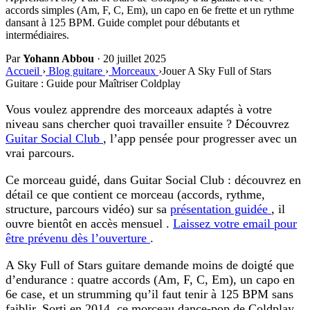
accords simples (Am, F, C, Em), un capo en 6e frette et un rythme
dansant à 125 BPM. Guide complet pour débutants et
intermédiaires.
Par
Yohann Abbou
·
20 juillet 2025
Accueil
›
Blog guitare
›
Morceaux
›
Jouer A Sky Full of Stars
Guitare : Guide pour Maîtriser Coldplay
Vous voulez apprendre des morceaux adaptés à votre
niveau sans chercher quoi travailler ensuite ? Découvrez
Guitar Social Club
, l’app pensée pour progresser avec un
vrai parcours.
Ce morceau guidé, dans Guitar Social Club :
découvrez en
détail ce que contient ce morceau (accords, rythme,
structure, parcours vidéo) sur sa
présentation guidée
, il
ouvre bientôt en accès mensuel .
Laissez votre email pour
être prévenu dès l’ouverture
.
A Sky Full of Stars guitare
demande moins de doigté que
d’endurance : quatre accords (Am, F, C, Em), un capo en
6e case, et un strumming qu’il faut tenir à 125 BPM sans
faiblir. Sorti en 2014, ce morceau dance-pop de Coldplay