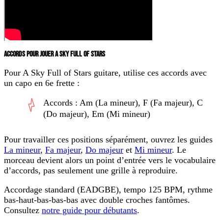
ACCORDS POUR JOUER A SKY FULL OF STARS
Pour
A Sky Full of Stars guitare
, utilise ces accords avec
un capo en 6e frette :
Accords : Am (La mineur), F (Fa majeur), C
(Do majeur), Em (Mi mineur)
Pour travailler ces positions séparément, ouvrez les guides
La mineur
,
Fa majeur
,
Do majeur
et
Mi mineur
. Le
morceau devient alors un point d’entrée vers le vocabulaire
d’accords, pas seulement une grille à reproduire.
Accordage standard (EADGBE), tempo 125 BPM, rythme
bas-haut-bas-bas-bas avec double croches fantômes.
Consultez
notre guide pour débutants
.