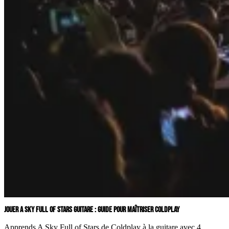
JOUER A SKY FULL OF STARS GUITARE : GUIDE POUR MAÎTRISER COLDPLAY
Apprends A Sky Full of Stars de Coldplay à la guitare avec 4