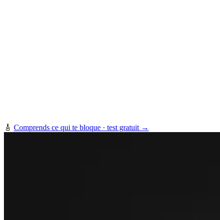
🎸
Comprends ce qui te bloque · test gratuit →