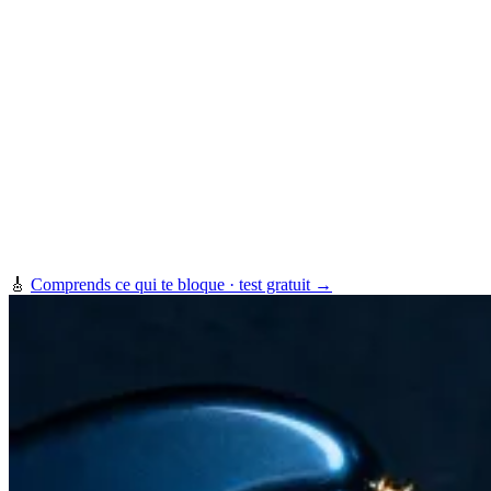
🎸
Comprends ce qui te bloque · test gratuit →