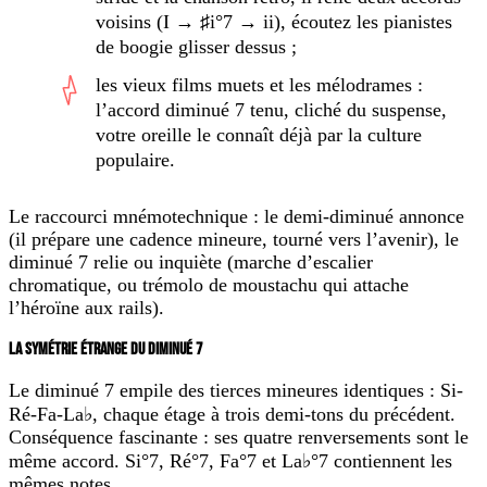
voisins (I → ♯i°7 → ii), écoutez les pianistes
de boogie glisser dessus ;
les vieux films muets et les mélodrames :
l’accord diminué 7 tenu, cliché du suspense,
votre oreille le connaît déjà par la culture
populaire.
Le raccourci mnémotechnique : le
demi-diminué annonce
(il prépare une cadence mineure, tourné vers l’avenir), le
diminué 7 relie ou inquiète
(marche d’escalier
chromatique, ou trémolo de moustachu qui attache
l’héroïne aux rails).
LA SYMÉTRIE ÉTRANGE DU DIMINUÉ 7
Le diminué 7 empile des tierces mineures identiques : Si-
Ré-Fa-La♭, chaque étage à trois demi-tons du précédent.
Conséquence fascinante :
ses quatre renversements sont le
même accord
. Si°7, Ré°7, Fa°7 et La♭°7 contiennent les
mêmes notes.