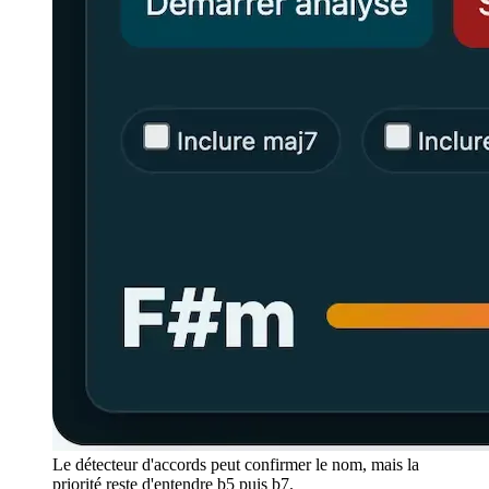
Le détecteur d'accords peut confirmer le nom, mais la
priorité reste d'entendre b5 puis b7.