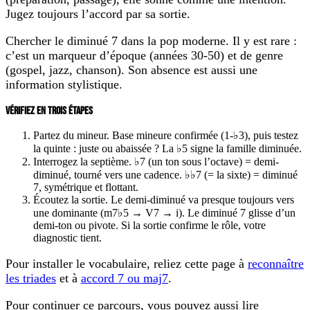
Jugez toujours l’accord par sa sortie.
Chercher le diminué 7 dans la pop moderne.
Il y est rare :
c’est un marqueur d’époque (années 30-50) et de genre
(gospel, jazz, chanson). Son absence est aussi une
information stylistique.
VÉRIFIEZ EN TROIS ÉTAPES
Partez du mineur. Base mineure confirmée (1-♭3), puis testez
la quinte : juste ou abaissée ? La ♭5 signe la famille diminuée.
Interrogez la septième. ♭7 (un ton sous l’octave) = demi-
diminué, tourné vers une cadence. ♭♭7 (= la sixte) = diminué
7, symétrique et flottant.
Écoutez la sortie. Le demi-diminué va presque toujours vers
une dominante (m7♭5 → V7 → i). Le diminué 7 glisse d’un
demi-ton ou pivote. Si la sortie confirme le rôle, votre
diagnostic tient.
Pour installer le vocabulaire, reliez cette page à
reconnaître
les triades
et à
accord 7 ou maj7
.
Pour continuer ce parcours, vous pouvez aussi lire