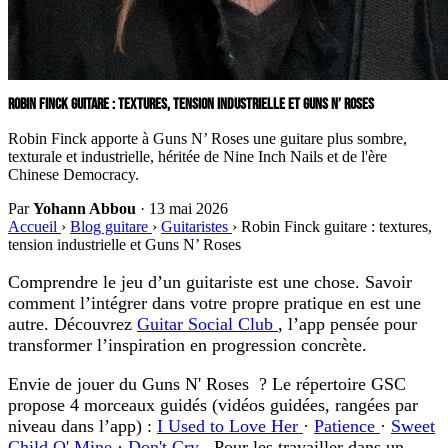
ROBIN FINCK GUITARE : TEXTURES, TENSION INDUSTRIELLE ET GUNS N’ ROSES
Robin Finck apporte à Guns N’ Roses une guitare plus sombre,
texturale et industrielle, héritée de Nine Inch Nails et de l'ère
Chinese Democracy.
Par
Yohann Abbou
·
13 mai 2026
Accueil
›
Blog guitare
›
Guitaristes
›
Robin Finck guitare : textures,
tension industrielle et Guns N’ Roses
Comprendre le jeu d’un guitariste est une chose. Savoir
comment l’intégrer dans votre propre pratique en est une
autre. Découvrez
Guitar Social Club
, l’app pensée pour
transformer l’inspiration en progression concrète.
Envie de jouer du Guns N' Roses ?
Le répertoire GSC
propose 4 morceaux guidés (vidéos guidées, rangées par
niveau dans l’app) :
I Used to Love Her
·
Patience
·
Sweet
Child O' Mine
·
Don't Cry
. Pour les travailler dans un