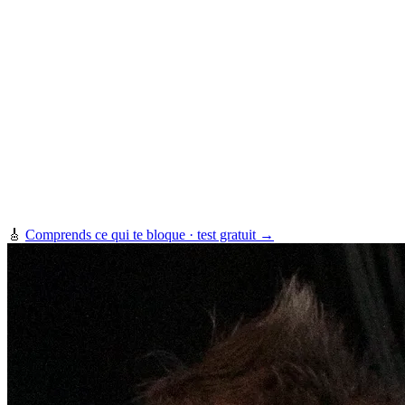
🎸
Comprends ce qui te bloque · test gratuit →