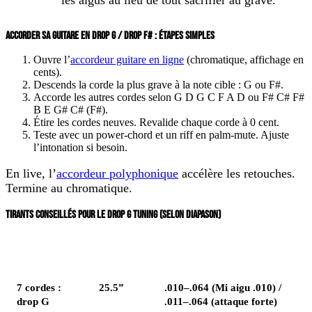
ACCORDER SA GUITARE EN DROP G / DROP F# : ÉTAPES SIMPLES
Ouvre l’
accordeur guitare en ligne
(chromatique, affichage en
cents).
Descends la corde la plus grave à la
note cible
:
G
ou
F#
.
Accorde les autres cordes selon
G D G C F A D
ou
F# C# F#
B E G# C# (F#)
.
Étire les cordes neuves. Revalide chaque corde à 0 cent.
Teste avec un power-chord et un riff en palm-mute. Ajuste
l’intonation si besoin.
En live, l’
accordeur polyphonique
accélère les retouches.
Termine au chromatique.
TIRANTS CONSEILLÉS POUR LE DROP G TUNING (SELON DIAPASON)
Configuration
Diapason
Tirants typiques
7 cordes :
25.5”
.010–.064 (Mi aigu .010) /
drop G
.011–.064 (attaque forte)