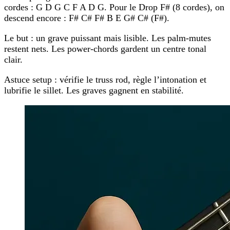
cordes
:
G D G C F A D G
. Pour le
Drop F#
(8 cordes), on
descend encore :
F# C# F# B E G# C# (F#)
.
Le but : un grave puissant mais lisible. Les palm-mutes
restent nets. Les power-chords gardent un centre tonal
clair.
Astuce setup :
vérifie le truss rod, règle l’intonation et
lubrifie le sillet. Les graves gagnent en stabilité.