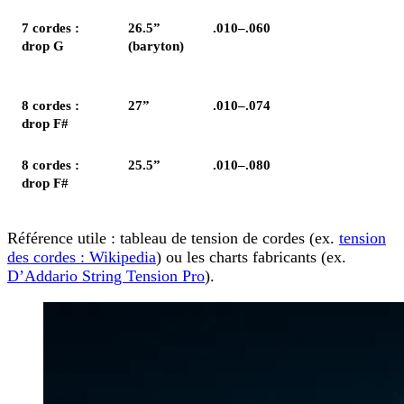
7 cordes :
26.5”
.010–.060
drop G
(baryton)
8 cordes :
27”
.010–.074
drop F#
8 cordes :
25.5”
.010–.080
drop F#
Référence utile : tableau de tension de cordes (ex.
tension
des cordes : Wikipedia
) ou les charts fabricants (ex.
D’Addario String Tension Pro
).