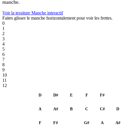
manche.
Voir la tessiture
Manche interactif
Faites glisser le manche horizontalement pour voir les frettes.
0
1
2
3
4
5
6
7
8
9
10
11
12
1 - D
D
D#
E
F
F#
G
2 - A
A
A#
B
C
C#
D
3 - F
F
F#
G
G#
A
A#