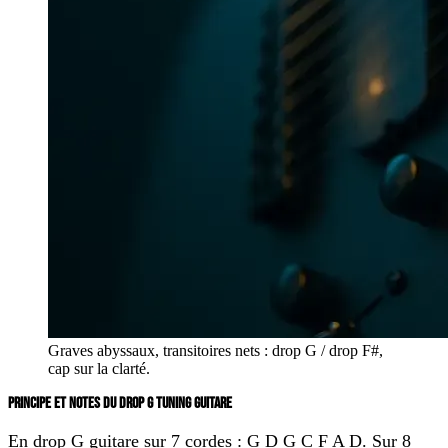
Graves abyssaux, transitoires nets : drop G / drop F#,
cap sur la clarté.
PRINCIPE ET NOTES DU DROP G TUNING GUITARE
En
drop G guitare
sur
7 cordes
:
G D G C F A D
. Sur
8