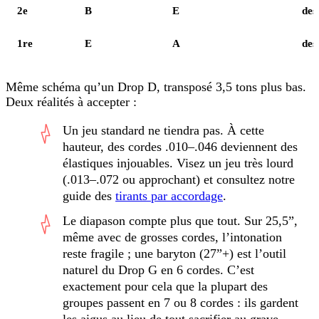
2e
B
E
des
1re
E
A
des
Même schéma qu’un Drop D, transposé 3,5 tons plus bas.
Deux réalités à accepter :
Un jeu standard ne tiendra pas. À cette
hauteur, des cordes .010–.046 deviennent des
élastiques injouables. Visez un jeu très lourd
(.013–.072 ou approchant) et consultez notre
guide des
tirants par accordage
.
Le diapason compte plus que tout. Sur 25,5”,
même avec de grosses cordes, l’intonation
reste fragile ; une
baryton
(27”+) est l’outil
naturel du Drop G en 6 cordes. C’est
exactement pour cela que la plupart des
groupes passent en 7 ou 8 cordes : ils gardent
les aigus au lieu de tout sacrifier au grave.