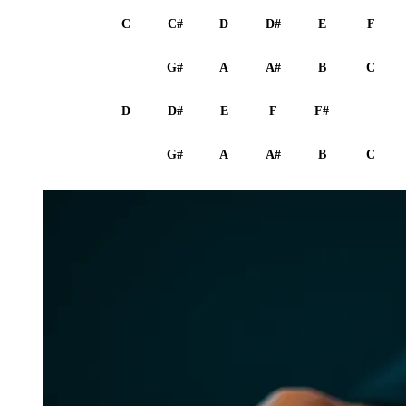
4 - C
C
C#
D
D#
E
F
5 - G
G
G#
A
A#
B
C
6 - D
D
D#
E
F
F#
G
7 - G
G
G#
A
A#
B
C