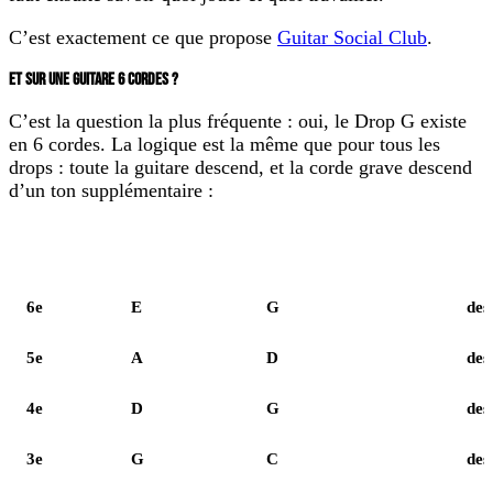
C’est exactement ce que propose
Guitar Social Club
.
ET SUR UNE GUITARE 6 CORDES ?
C’est la question la plus fréquente : oui, le Drop G existe
en
6 cordes
. La logique est la même que pour tous les
drops : toute la guitare descend, et la corde grave descend
d’un ton supplémentaire :
Corde
Standard
Drop G 6 cordes
Mou
6e
E
G
des
5e
A
D
des
4e
D
G
des
3e
G
C
des