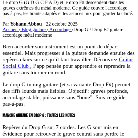
Le drop G (G D G C F A D) et le drop F# descendent dans les
graves extrêmes du métal moderne. Ce guide couvre l'accordage
pas-à-pas, les tirants adaptés et les astuces mix pour garder la clarté.
Par
Yohann Abbou
·
22 octobre 2025
Accueil
›
Blog guitare
›
Accordage
›
Drop G / Drop F# guitare :
accordage métal moderne
Bien accorder son instrument est un point de départ
essentiel. Mais progresser à la guitare demande ensuite des
repères clairs sur ce qu’il faut travailler. Découvrez
Guitar
Social Club
, l’app pensée pour apprendre et reprendre la
guitare sans tourner en rond.
Le
drop G tuning guitare
(et sa variante
Drop F#
) permet
des riffs lourds mais lisibles. Objectif : graves profonds,
accordage stable, puissance sans “boue”. Suis ce guide
pas-à-pas.
MANCHE GUITARE EN DROP G : TOUTES LES NOTES
Repères du Drop G sur 7 cordes. Les G sont mis en
évidence pour retrouver le grave central sans perdre le