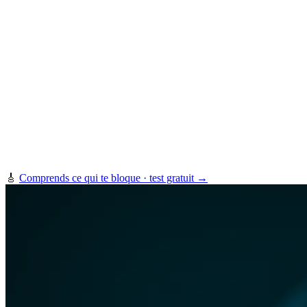
🎸
Comprends ce qui te bloque · test gratuit →