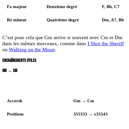
Fa majeur
Deuxième degré
F, Bb, C7
Ré mineur
Quatrième degré
Dm, A7, Bb
C’est pour cela que Gm arrive si souvent avec Cm et Dm
dans les mêmes morceaux, comme dans
I Shot the Sheriff
ou
Walking on the Moon
.
ENCHAÎNEMENTS UTILES
GM → CM
Lecture
Enchaînement
Accords
Gm → Cm
Positions
355333 → x35543