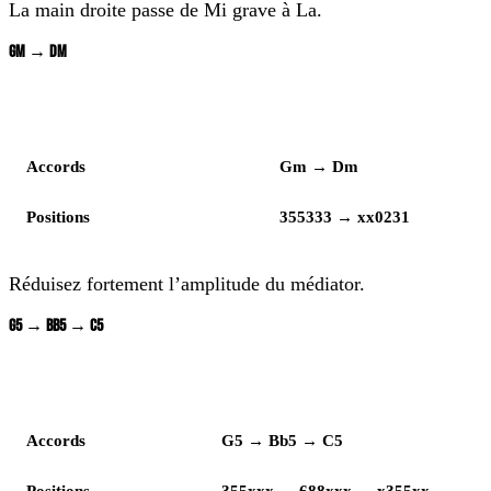
La main droite passe de Mi grave à La.
GM → DM
Lecture
Enchaînement
Accords
Gm → Dm
Positions
355333 → xx0231
Réduisez fortement l’amplitude du médiator.
G5 → BB5 → C5
Lecture
Enchaînement
Accords
G5 → Bb5 → C5
Positions
355xxx → 688xxx → x355xx