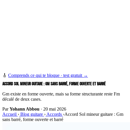
🎸
Comprends ce qui te bloque · test gratuit →
ACCORD SOL MINEUR GUITARE : GM SANS BARRÉ, FORME OUVERTE ET BARRÉ
Gm existe en forme ouverte, mais sa forme structurante reste Fm
décalé de deux cases.
Par
Yohann Abbou
·
20 mai 2026
Accueil
›
Blog guitare
›
Accords
›
Accord Sol mineur guitare : Gm
sans barré, forme ouverte et barré