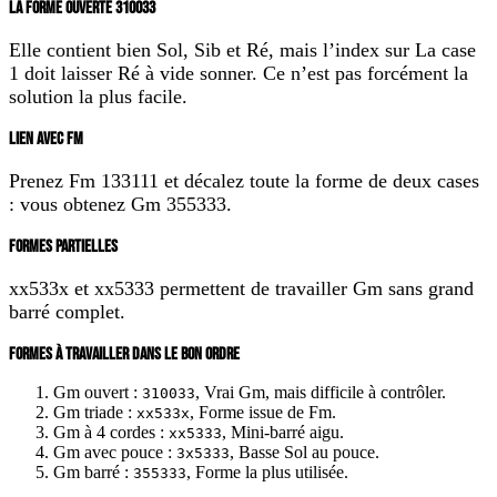
LA FORME OUVERTE 310033
Elle contient bien Sol, Sib et Ré, mais l’index sur La case
1 doit laisser Ré à vide sonner. Ce n’est pas forcément la
solution la plus facile.
LIEN AVEC FM
Prenez
Fm 133111
et décalez toute la forme de deux cases
: vous obtenez
Gm 355333
.
FORMES PARTIELLES
xx533x
et
xx5333
permettent de travailler Gm sans grand
barré complet.
FORMES À TRAVAILLER DANS LE BON ORDRE
Gm ouvert :
, Vrai Gm, mais difficile à contrôler.
310033
Gm triade :
, Forme issue de Fm.
xx533x
Gm à 4 cordes :
, Mini-barré aigu.
xx5333
Gm avec pouce :
, Basse Sol au pouce.
3x5333
Gm barré :
, Forme la plus utilisée.
355333