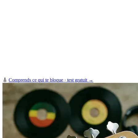
🎸
Comprends ce qui te bloque · test gratuit →