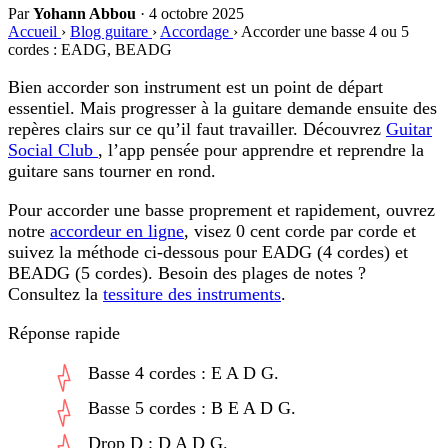
Par
Yohann Abbou
·
4 octobre 2025
Accueil
›
Blog guitare
›
Accordage
›
Accorder une basse 4 ou 5
cordes : EADG, BEADG
Bien accorder son instrument est un point de départ
essentiel. Mais progresser à la guitare demande ensuite des
repères clairs sur ce qu’il faut travailler. Découvrez
Guitar
Social Club
, l’app pensée pour apprendre et reprendre la
guitare sans tourner en rond.
Pour
accorder une basse
proprement et rapidement, ouvrez
notre
accordeur en ligne
, visez
0 cent
corde par corde et
suivez la méthode ci-dessous pour EADG (4 cordes) et
BEADG (5 cordes). Besoin des plages de notes ?
Consultez la
tessiture des instruments
.
Réponse rapide
Basse 4 cordes
: E A D G.
Basse 5 cordes
: B E A D G.
Drop D
: D A D G.