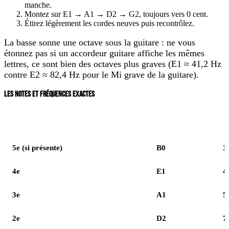
manche.
Montez sur E1 → A1 → D2 → G2, toujours vers
0 cent
.
Étirez légèrement les cordes neuves puis recontrôlez.
La basse sonne
une octave sous la guitare
: ne vous
étonnez pas si un accordeur guitare affiche les mêmes
lettres, ce sont bien des octaves plus graves (E1 ≈ 41,2 Hz
contre E2 ≈ 82,4 Hz pour le Mi grave de la guitare).
LES NOTES ET FRÉQUENCES EXACTES
Corde
Note
F
5e (si présente)
B0
3
4e
E1
4
3e
A1
5
2e
D2
7