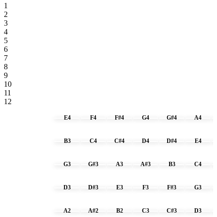
1
2
3
4
5
6
7
8
9
10
11
12
1 - E4
E4
F4
F#4
G4
G#4
A4
2 - B3
B3
C4
C#4
D4
D#4
E4
3 - G3
G3
G#3
A3
A#3
B3
C4
4 - D3
D3
D#3
E3
F3
F#3
G3
5 - A2
A2
A#2
B2
C3
C#3
D3