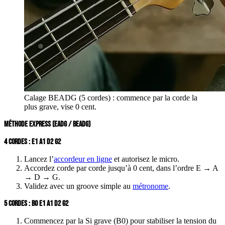
Calage BEADG (5 cordes) : commence par la corde la
plus grave, vise 0 cent.
MÉTHODE EXPRESS (EADG / BEADG)
4 CORDES : E1 A1 D2 G2
Lancez l’
accordeur en ligne
et autorisez le micro.
Accordez corde par corde jusqu’à
0 cent
, dans l’ordre E → A
→ D → G.
Validez avec un groove simple au
métronome
.
5 CORDES : B0 E1 A1 D2 G2
Commencez par la
Si grave (B0)
pour stabiliser la tension du